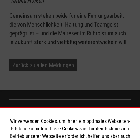
Verena Hölken
Gemeinsam stehen beide für eine Führungsarbeit,
die von Menschlichkeit, Haltung und Teamgeist
geprägt ist – und die Malteser im Ruhrbistum auch
in Zukunft stark und vielfältig weiterentwickeln will.
Zurück zu allen Meldungen
Informationen
Wir verwenden Cookies, um Ihnen ein optimales Webseiten-
Erlebnis zu bieten. Diese Cookies sind für den technischen
Impressum
Betrieb unserer Webseite erforderlich, helfen uns aber auch