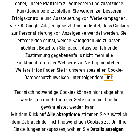
dabei, unsere Plattform zu verbessern und zusätzliche
Datenschutz
Die Malteser
Funktionen bereitzustellen. Sie werden zur besseren
Kontakt
Erfolgskontrolle und Aussteuerung von Werbekampagnen,
wie z.B. Google Ads, eingesetzt. Das bedeutet, dass Cookies
Malteser in Deutschland
zur Personalisierung von Anzeigen verwendet werden. Sie
Malteserorden
Spendenkonto
entscheiden selbst, welche Kategorien Sie zulassen
Sharepoint
möchten. Beachten Sie jedoch, dass bei fehlender
Zustimmung gegebenenfalls nicht mehr alle
Empfänger: Malteser Hilfsdienst e.V.
Funktionalitäten der Webseite zur Verfügung stehen.
Weitere Infos finden Sie in unseren speziellen Cookie-
Bank: Pax-Bank für Kirche und Caritas eG
So finden Sie uns
Datenschutzhinweisen unter folgendem
Link
.
IBAN: DE29370601201201206266
BIC: GENODED1PA7
Technisch notwendige Cookies können nicht abgelehnt
Maxstraße 20
Accordion 1
werden, da ein Betrieb der Seite dann nicht mehr
45127 Essen
gewährleistet werden kann.
Mit dem Klick auf
Alle akzeptieren
stimmen Sie zusätzlich
Telefon:
0201 82048-0
dem Gebrauch der nicht notwendigen Cookies zu. Um Ihre
info.stadt-essen@malteser.org
Der Malteser Hilfsdienst e.V. ist als eingetragene
Einstellungen anzupassen, wählen Sie
Details anzeigen
.
gemeinnützige Organisation von der Körperschaft- und