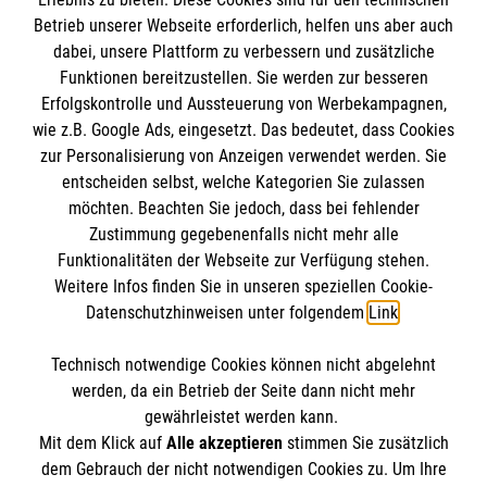
Impressum
Betrieb unserer Webseite erforderlich, helfen uns aber auch
dabei, unsere Plattform zu verbessern und zusätzliche
Datenschutz
Die Malteser
Funktionen bereitzustellen. Sie werden zur besseren
Kontakt
Erfolgskontrolle und Aussteuerung von Werbekampagnen,
wie z.B. Google Ads, eingesetzt. Das bedeutet, dass Cookies
Malteser in Deutschland
zur Personalisierung von Anzeigen verwendet werden. Sie
Malteserorden
Spendenkonto
entscheiden selbst, welche Kategorien Sie zulassen
Sharepoint
möchten. Beachten Sie jedoch, dass bei fehlender
Zustimmung gegebenenfalls nicht mehr alle
Funktionalitäten der Webseite zur Verfügung stehen.
Empfänger: Malteser Hilfsdienst e.V.
Weitere Infos finden Sie in unseren speziellen Cookie-
Bank: Pax-Bank für Kirche und Caritas eG
So finden Sie uns
Datenschutzhinweisen unter folgendem
Link
.
IBAN: DE29370601201201206266
BIC: GENODED1PA7
Technisch notwendige Cookies können nicht abgelehnt
Maxstraße 20
Accordion 1
werden, da ein Betrieb der Seite dann nicht mehr
45127 Essen
gewährleistet werden kann.
Mit dem Klick auf
Alle akzeptieren
stimmen Sie zusätzlich
Telefon:
0201 82048-0
dem Gebrauch der nicht notwendigen Cookies zu. Um Ihre
info.stadt-essen@malteser.org
Der Malteser Hilfsdienst e.V. ist als eingetragene