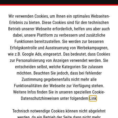
Informationen
Wir verwenden Cookies, um Ihnen ein optimales Webseiten-
Erlebnis zu bieten. Diese Cookies sind für den technischen
Impressum
Betrieb unserer Webseite erforderlich, helfen uns aber auch
dabei, unsere Plattform zu verbessern und zusätzliche
Datenschutz
Die Malteser
Funktionen bereitzustellen. Sie werden zur besseren
Kontakt
Erfolgskontrolle und Aussteuerung von Werbekampagnen,
wie z.B. Google Ads, eingesetzt. Das bedeutet, dass Cookies
Malteser in Deutschland
zur Personalisierung von Anzeigen verwendet werden. Sie
Malteserorden
Spendenkonto
entscheiden selbst, welche Kategorien Sie zulassen
Sharepoint
möchten. Beachten Sie jedoch, dass bei fehlender
Zustimmung gegebenenfalls nicht mehr alle
Funktionalitäten der Webseite zur Verfügung stehen.
Empfänger: Malteser Hilfsdienst e.V.
Weitere Infos finden Sie in unseren speziellen Cookie-
Bank: Pax-Bank für Kirche und Caritas eG
So finden Sie uns
Datenschutzhinweisen unter folgendem
Link
.
IBAN: DE29370601201201206266
BIC: GENODED1PA7
Technisch notwendige Cookies können nicht abgelehnt
Maxstraße 20
Accordion 1
werden, da ein Betrieb der Seite dann nicht mehr