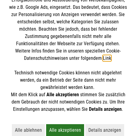
wie z.B. Google Ads, eingesetzt. Das bedeutet, dass Cookies
Malteser in Deutschland
zur Personalisierung von Anzeigen verwendet werden. Sie
Malteserorden
Spendenkonto
entscheiden selbst, welche Kategorien Sie zulassen
Sharepoint
möchten. Beachten Sie jedoch, dass bei fehlender
Zustimmung gegebenenfalls nicht mehr alle
Empfänger: Malteser Hilfsdienst e.V.
Funktionalitäten der Webseite zur Verfügung stehen.
Weitere Infos finden Sie in unseren speziellen Cookie-
Bank: Pax-Bank für Kirche und Caritas eG
So finden Sie uns
Datenschutzhinweisen unter folgendem
Link
.
IBAN: DE29370601201201206266
BIC: GENODED1PA7
Technisch notwendige Cookies können nicht abgelehnt
Maxstraße 20
Accordion 1
werden, da ein Betrieb der Seite dann nicht mehr
45127 Essen
gewährleistet werden kann.
Mit dem Klick auf
Alle akzeptieren
stimmen Sie zusätzlich
Telefon:
0201 82048-0
dem Gebrauch der nicht notwendigen Cookies zu. Um Ihre
info.stadt-essen@malteser.org
Der Malteser Hilfsdienst e.V. ist als eingetragene
Einstellungen anzupassen, wählen Sie
Details anzeigen
.
gemeinnützige Organisation von der Körperschaft- und
Gewerbesteuer befreit.
Alle ablehnen
Alle akzeptieren
Details anzeigen
Lehnt alle nicht-essentiellen Cookies ab
Akzeptiert alle Cookies einschließl
Öffnet detaillie