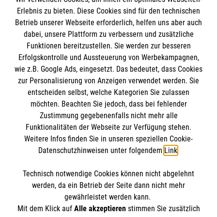
Erlebnis zu bieten. Diese Cookies sind für den technischen
Informationen
Betrieb unserer Webseite erforderlich, helfen uns aber auch
dabei, unsere Plattform zu verbessern und zusätzliche
Funktionen bereitzustellen. Sie werden zur besseren
Erfolgskontrolle und Aussteuerung von Werbekampagnen,
Impressum
wie z.B. Google Ads, eingesetzt. Das bedeutet, dass Cookies
Datenschutz
Die Malteser
zur Personalisierung von Anzeigen verwendet werden. Sie
Kontakt
entscheiden selbst, welche Kategorien Sie zulassen
Barrierefreiheit
möchten. Beachten Sie jedoch, dass bei fehlender
Malteser in Deutschland
Zustimmung gegebenenfalls nicht mehr alle
Malteserorden
Funktionalitäten der Webseite zur Verfügung stehen.
Spendenkonto
Weitere Infos finden Sie in unseren speziellen Cookie-
Sharepoint
Datenschutzhinweisen unter folgendem
Link
.
Empfänger: Malteser Hilfsdienst e.V.
Technisch notwendige Cookies können nicht abgelehnt
IBAN: DE63 3706 0120 1201 2161 30
So finden Sie uns
werden, da ein Betrieb der Seite dann nicht mehr
BIC: GENODED1PA7
gewährleistet werden kann.
Mit dem Klick auf
Alle akzeptieren
stimmen Sie zusätzlich