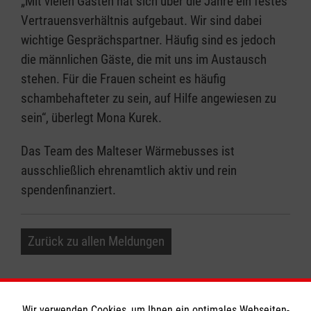
„Mit vielen Gästen hat sich über die Jahre ein festes
Vertrauensverhältnis aufgebaut. Wir sind dabei
wichtige Gesprächspartner. Häufig sind es jedoch
die männlichen Gäste, die mit uns im Austausch
stehen. Für die Frauen scheint es häufig
schambehafteter zu sein, auf Hilfe angewiesen zu
sein“, überlegt Mona Kurek.
Das Team des Malteser Wärmebusses ist
ausschließlich ehrenamtlich aktiv und rein
spendenfinanziert.
Zurück zu allen Meldungen
Wir verwenden Cookies, um Ihnen ein optimales Webseiten-