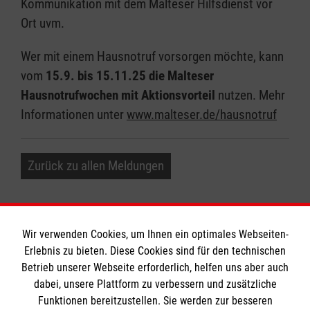
Kommunikation mit dem Malteser Hilfsdienst vor
Ort uvm.
Wer mit einem Hausnotruf vorsorgen möchte, kann
vom
15.9. bis 15.11.25 die Malteser
Hausnotrufwochen mit Aktionsvorteil
nutzen. Mehr
Informationen unter
www.malteser.de/hausnotruf
Zurück zu allen Meldungen
Wir verwenden Cookies, um Ihnen ein optimales Webseiten-
Erlebnis zu bieten. Diese Cookies sind für den technischen
Informationen
Betrieb unserer Webseite erforderlich, helfen uns aber auch
dabei, unsere Plattform zu verbessern und zusätzliche
Funktionen bereitzustellen. Sie werden zur besseren