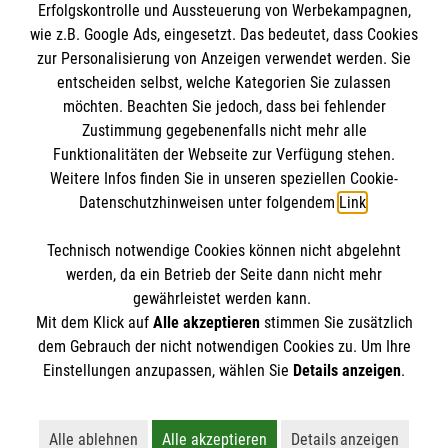
Erfolgskontrolle und Aussteuerung von Werbekampagnen,
Impressum
wie z.B. Google Ads, eingesetzt. Das bedeutet, dass Cookies
Datenschutz
Die Malteser
zur Personalisierung von Anzeigen verwendet werden. Sie
Barrierefreiheit
entscheiden selbst, welche Kategorien Sie zulassen
Kontakt
möchten. Beachten Sie jedoch, dass bei fehlender
Malteser in Deutschland
Zustimmung gegebenenfalls nicht mehr alle
Malteserorden
Funktionalitäten der Webseite zur Verfügung stehen.
Spendenkonto
Weitere Infos finden Sie in unseren speziellen Cookie-
Sharepoint
Datenschutzhinweisen unter folgendem
Link
.
Empfänger: Malteser Hilfsdienst e.V.
Technisch notwendige Cookies können nicht abgelehnt
Bank: Pax-Bank
So finden Sie uns
werden, da ein Betrieb der Seite dann nicht mehr
IBAN: DE26 3706 0120 1201 2260 11
gewährleistet werden kann.
Mit dem Klick auf
Alle akzeptieren
stimmen Sie zusätzlich
BIC: GENODED1PA7
Münchner Straße 9
dem Gebrauch der nicht notwendigen Cookies zu. Um Ihre
Der Malteser Hilfsdienst e.V. ist als eingetragene
Einstellungen anzupassen, wählen Sie
Details anzeigen
.
09130 Chemnitz
gemeinnützige Organisation von der Körperschaft- und
Telefon: 0371 43315936
Gewerbesteuer befreit.
Email:
Dienststelle.Chemnitz@malteser.org
Alle ablehnen
Alle akzeptieren
Details anzeigen