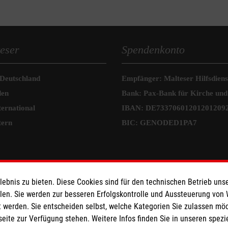
eser
Spendenkonto
 Deutschland
Empfänger: Malteser Hilfsdienst
den
Bank: Pax-Bank für Kirche und
ternational
IBAN: DE73370601201201209
tern
BIC: GENODED1PA7
prechpartner
bnis zu bieten. Diese Cookies sind für den technischen Betrieb unse
agten für
llen. Sie werden zur besseren Erfolgskontrolle und Aussteuerung von
 werden. Sie entscheiden selbst, welche Kategorien Sie zulassen mö
uktesicherheit im Malteser
seite zur Verfügung stehen. Weitere Infos finden Sie in unseren spe
nst und den Einsatzdiensten der