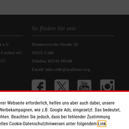
So finden Sie uns
 e.V.
Hannoversche Straße 26
 Caritas eG
29221 Celle
257
Telefon: 05141 90540
Email:
info.celle@malteser.org
rer Webseite erforderlich, helfen uns aber auch dabei, unsere
 Werbekampagnen, wie z.B. Google Ads, eingesetzt. Das bedeutet,
chten. Beachten Sie jedoch, dass bei fehlender Zustimmung
ziellen Cookie-Datenschutzhinweisen unter folgendem
Link
.