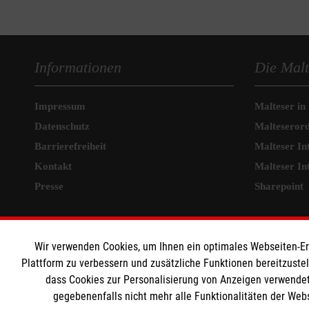
Informationen
Die Malt
Impressum
Malteser in
Datenschutz
Malteseror
Barrierefreiheit
Malteser In
Kontakt
Malteser In
Presse
Sharepoint
Malteser Celle intern
MPG Ans
Wir verwenden Cookies, um Ihnen ein optimales Webseiten-Erle
HiOrg Login
Den Beauftr
Plattform zu verbessern und zusätzliche Funktionen bereitzuste
dass Cookies zur Personalisierung von Anzeigen verwendet
Medizinprod
gegebenenfalls nicht mehr alle Funktionalitäten der Web
Rettungsdie