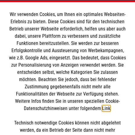
Wir verwenden Cookies, um Ihnen ein optimales Webseiten-
Erlebnis zu bieten. Diese Cookies sind für den technischen
Informationen
Betrieb unserer Webseite erforderlich, helfen uns aber auch
dabei, unsere Plattform zu verbessern und zusätzliche
Funktionen bereitzustellen. Sie werden zur besseren
Erfolgskontrolle und Aussteuerung von Werbekampagnen,
Impressum
wie z.B. Google Ads, eingesetzt. Das bedeutet, dass Cookies
Datenschutz
Die Malteser
zur Personalisierung von Anzeigen verwendet werden. Sie
Kontakt
entscheiden selbst, welche Kategorien Sie zulassen
Barrierefreiheit
möchten. Beachten Sie jedoch, dass bei fehlender
Malteser in Deutschland
Zustimmung gegebenenfalls nicht mehr alle
Malteserorden
Funktionalitäten der Webseite zur Verfügung stehen.
Spendenkonto
Weitere Infos finden Sie in unseren speziellen Cookie-
Sharepoint
Datenschutzhinweisen unter folgendem
Link
.
Empfänger: Malteser Hilfsdienst e.V.
Technisch notwendige Cookies können nicht abgelehnt
IBAN: DE39 3706 0120 1201 2150 10
So finden Sie uns
werden, da ein Betrieb der Seite dann nicht mehr