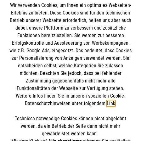
Wir verwenden Cookies, um Ihnen ein optimales Webseiten-
Erlebnis zu bieten. Diese Cookies sind für den technischen
Informationen
Betrieb unserer Webseite erforderlich, helfen uns aber auch
dabei, unsere Plattform zu verbessern und zusätzliche
Funktionen bereitzustellen. Sie werden zur besseren
Erfolgskontrolle und Aussteuerung von Werbekampagnen,
Impressum
wie z.B. Google Ads, eingesetzt. Das bedeutet, dass Cookies
Datenschutz
Die Malteser
zur Personalisierung von Anzeigen verwendet werden. Sie
Kontakt
entscheiden selbst, welche Kategorien Sie zulassen
Barrierefreiheit
möchten. Beachten Sie jedoch, dass bei fehlender
Malteser in Deutschland
Zustimmung gegebenenfalls nicht mehr alle
Malteserorden
Funktionalitäten der Webseite zur Verfügung stehen.
Spendenkonto
Weitere Infos finden Sie in unseren speziellen Cookie-
Sharepoint
Datenschutzhinweisen unter folgendem
Link
.
Technisch notwendige Cookies können nicht abgelehnt
So finden Sie uns
werden, da ein Betrieb der Seite dann nicht mehr
Empfänger: Malteser Hilfsdienst e.V.
gewährleistet werden kann.
IBAN: DE71 3706 0120 1201 2160 83