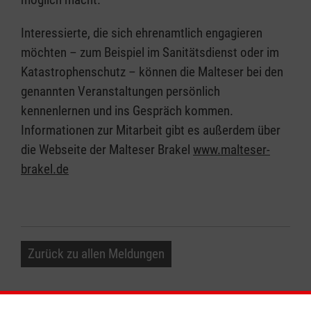
Interessierte, die sich ehrenamtlich engagieren
möchten – zum Beispiel im Sanitätsdienst oder im
Katastrophenschutz – können die Malteser bei den
genannten Veranstaltungen persönlich
kennenlernen und ins Gespräch kommen.
Informationen zur Mitarbeit gibt es außerdem über
die Webseite der Malteser Brakel
www.malteser-
brakel.de
Zurück zu allen Meldungen