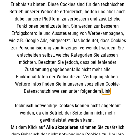
Erlebnis zu bieten. Diese Cookies sind für den technischen
Informationen
Betrieb unserer Webseite erforderlich, helfen uns aber auch
dabei, unsere Plattform zu verbessern und zusätzliche
Funktionen bereitzustellen. Sie werden zur besseren
Erfolgskontrolle und Aussteuerung von Werbekampagnen,
Impressum
wie z.B. Google Ads, eingesetzt. Das bedeutet, dass Cookies
Datenschutz
Die Malteser
zur Personalisierung von Anzeigen verwendet werden. Sie
Kontakt
entscheiden selbst, welche Kategorien Sie zulassen
Barrierefreiheit
möchten. Beachten Sie jedoch, dass bei fehlender
Malteser in Deutschland
Zustimmung gegebenenfalls nicht mehr alle
Malteserorden
Funktionalitäten der Webseite zur Verfügung stehen.
Spendenkonto
Weitere Infos finden Sie in unseren speziellen Cookie-
Sharepoint
Datenschutzhinweisen unter folgendem
Link
.
Technisch notwendige Cookies können nicht abgelehnt
So finden Sie uns
werden, da ein Betrieb der Seite dann nicht mehr
Empfänger: Malteser Hilfsdienst e.V.
gewährleistet werden kann.
IBAN: DE71 3706 0120 1201 2160 83
Mit dem Klick auf
Alle akzeptieren
stimmen Sie zusätzlich
Industriestraße 26
dem Gebrauch der nicht notwendigen Cookies zu. Um Ihre
BIC: GENODED1PA7