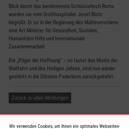
Blick durch das berühmteste Schlüsselloch Roms
wurden sie vom Großhospitalier Josef Blotz
begrüßt. Er ist in der Regierung des Malteserordens
eine Art Minister für Gesundheit, Soziales,
Humanitäre Hilfe und Internationale
Zusammenarbeit.
Die „Pilger der Hoffnung“ – so lautet das Motto der
Wallfahrt und des Heiligen Jahres, sind nun wieder
gestärkt in die Diözese Paderborn zurückgekehrt.
Zurück zu allen Meldungen
Wir verwenden Cookies, um Ihnen ein optimales Webseiten-