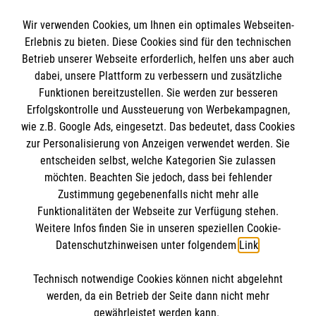
Wir verwenden Cookies, um Ihnen ein optimales Webseiten-
Erlebnis zu bieten. Diese Cookies sind für den technischen
Informationen
Betrieb unserer Webseite erforderlich, helfen uns aber auch
dabei, unsere Plattform zu verbessern und zusätzliche
Funktionen bereitzustellen. Sie werden zur besseren
Erfolgskontrolle und Aussteuerung von Werbekampagnen,
Impressum
wie z.B. Google Ads, eingesetzt. Das bedeutet, dass Cookies
Datenschutz
Die Malteser
zur Personalisierung von Anzeigen verwendet werden. Sie
Kontakt
entscheiden selbst, welche Kategorien Sie zulassen
Barrierefreiheit
möchten. Beachten Sie jedoch, dass bei fehlender
Malteser in Deutschland
Zustimmung gegebenenfalls nicht mehr alle
Malteserorden
Funktionalitäten der Webseite zur Verfügung stehen.
Spendenkonto
Weitere Infos finden Sie in unseren speziellen Cookie-
Sharepoint
Datenschutzhinweisen unter folgendem
Link
.
Technisch notwendige Cookies können nicht abgelehnt
So finden Sie uns
werden, da ein Betrieb der Seite dann nicht mehr
Empfänger: Malteser Hilfsdienst e.V.
gewährleistet werden kann.