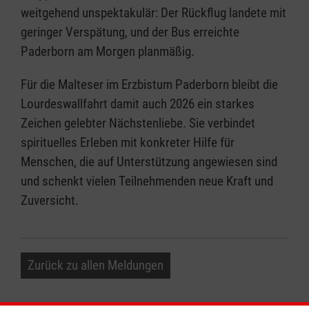
weitgehend unspektakulär: Der Rückflug landete mit
geringer Verspätung, und der Bus erreichte
Paderborn am Morgen planmäßig.
Für die Malteser im Erzbistum Paderborn bleibt die
Lourdeswallfahrt damit auch 2026 ein starkes
Zeichen gelebter Nächstenliebe. Sie verbindet
spirituelles Erleben mit konkreter Hilfe für
Menschen, die auf Unterstützung angewiesen sind
und schenkt vielen Teilnehmenden neue Kraft und
Zuversicht.
Zurück zu allen Meldungen