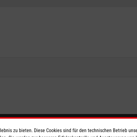
eser
Spendenkonto
bnis zu bieten. Diese Cookies sind für den technischen Betrieb unse