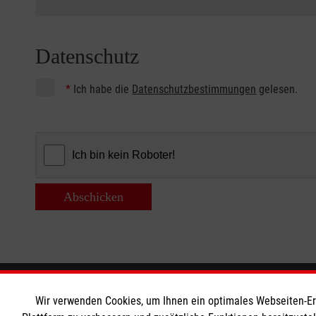
Datenschutz
*
Ich habe die
Datenschutzbestimmungen
gelesen.
Abschicken
Informationen
Die Malt
Wir verwenden Cookies, um Ihnen ein optimales Webseiten-Erle