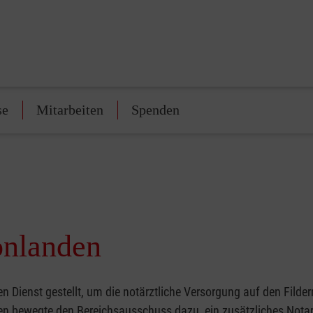
se
Mitarbeiten
Spenden
onlanden
 Dienst gestellt, um die notärztliche Versorgung auf den Filde
ten bewegte den Bereichsausschuss dazu, ein zusätzliches Nota