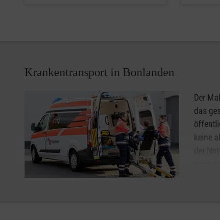
Krankentransport in Bonlanden
Der Mal
das ges
öffentl
keine a
der Not
einer Ä
eine Pf
über di
oder einem Arzt, bzw. von autorisiertem Personal in Auf