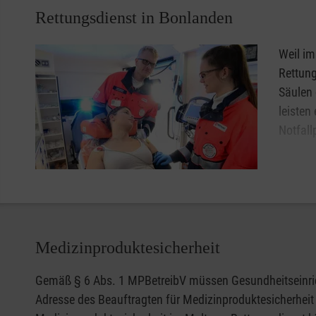
Rettungsdienst in Bonlanden
Weil im
Rettung
Säulen 
leisten
Notfall
Als ein
attrakt
und vielfältige Chancen für alle, die eine berufliche Per
Medizinproduktesicherheit
Gemäß § 6 Abs. 1 MPBetreibV müssen Gesundheitseinrich
Adresse des Beauftragten für Medizinproduktesicherheit