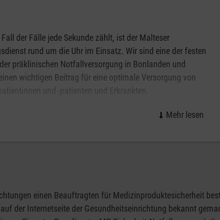
 Fall der Fälle jede Sekunde zählt, ist der Malteser
sdienst rund um die Uhr im Einsatz. Wir sind eine der festen
der präklinischen Notfallversorgung in Bonlanden und
 einen wichtigen Beitrag für eine optimale Versorgung von
patientinnen und -patienten und Erkrankten.
er der größten Arbeitgeber am Markt bieten die Malteser
ive Bedingungen für unsere Mitarbeiterinnen und Mitarbeiter
spektive im Rettungsdienst suchen.
tungen einen Beauftragten für Medizinproduktesicherheit bes
 auf der Internetseite der Gesundheitseinrichtung bekannt gema