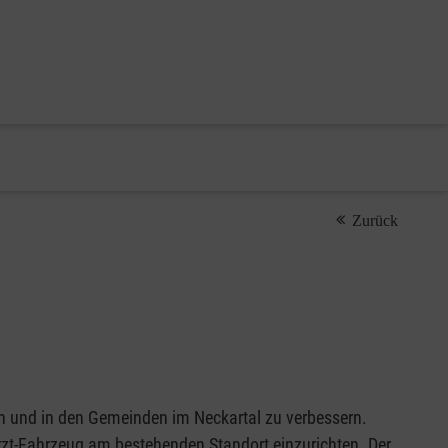
Zurück
rn und in den Gemeinden im Neckartal zu verbessern.
rzt-Fahrzeug am bestehenden Standort einzurichten. Der