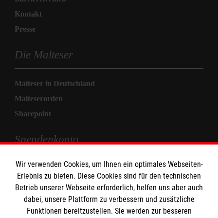
Kontakt
Presse
Die Malteser
Malteser in Deutschland
Malteserorden
Sharepoint
Spendenkonto
Wir verwenden Cookies, um Ihnen ein optimales Webseiten-
Empfänger: Malteser Hilfsdienst e.V.
Erlebnis zu bieten. Diese Cookies sind für den technischen
Pax-Bank für Kirche und Caritas eG
Betrieb unserer Webseite erforderlich, helfen uns aber auch
IBAN: DE71 3706 0120 1201 2280 14
dabei, unsere Plattform zu verbessern und zusätzliche
Funktionen bereitzustellen. Sie werden zur besseren
BIC: GENODED1PA7