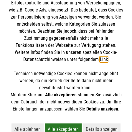
Erfolgskontrolle und Aussteuerung von Werbekampagnen,
wie z.B. Google Ads, eingesetzt. Das bedeutet, dass Cookies
So finden Sie uns
zur Personalisierung von Anzeigen verwendet werden. Sie
entscheiden selbst, welche Kategorien Sie zulassen
Malteser in der Diözese Erfurt
Malteser in Erfurt
möchten. Beachten Sie jedoch, dass bei fehlender
Zustimmung gegebenenfalls nicht mehr alle
August Schleicher Str. 2
Funktionalitäten der Webseite zur Verfügung stehen.
99089 Erfurt
Weitere Infos finden Sie in unseren speziellen Cookie-
Datenschutzhinweisen unter folgendem
Link
.
Telefon (0361) 34 04 70
Technisch notwendige Cookies können nicht abgelehnt
E-Mail
malteser.erfurt@malteser.org
werden, da ein Betrieb der Seite dann nicht mehr
gewährleistet werden kann.
Mit dem Klick auf
Alle akzeptieren
stimmen Sie zusätzlich
dem Gebrauch der nicht notwendigen Cookies zu. Um Ihre
Der Malteser Hilfsdienst e.V. ist als eingetragene
Einstellungen anzupassen, wählen Sie
Details anzeigen
.
gemeinnützige Organisation von der Körperschaft- und
Gewerbesteuer befreit.
Alle ablehnen
Alle akzeptieren
Details anzeigen