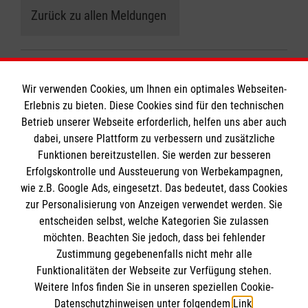
Zurück zu allen Meldungen
Zurück zu allen Meldungen
Wir verwenden Cookies, um Ihnen ein optimales Webseiten-
Erlebnis zu bieten. Diese Cookies sind für den technischen
Betrieb unserer Webseite erforderlich, helfen uns aber auch
dabei, unsere Plattform zu verbessern und zusätzliche
Funktionen bereitzustellen. Sie werden zur besseren
Erfolgskontrolle und Aussteuerung von Werbekampagnen,
Informationen
wie z.B. Google Ads, eingesetzt. Das bedeutet, dass Cookies
zur Personalisierung von Anzeigen verwendet werden. Sie
entscheiden selbst, welche Kategorien Sie zulassen
Impressum
möchten. Beachten Sie jedoch, dass bei fehlender
Datenschutz
Die Malteser
Zustimmung gegebenenfalls nicht mehr alle
Funktionalitäten der Webseite zur Verfügung stehen.
Barrierefreiheit
Weitere Infos finden Sie in unseren speziellen Cookie-
Kontakt
Datenschutzhinweisen unter folgendem
Link
.
Malteser in Deutschland