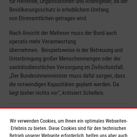
für Helfende, Organisationen und Arbeitgeber, da der
Bevölkerungsschutz in erheblichem Umfang
von Ehrenamtlichen getragen wird.
Nach Ansicht der Malteser muss der Bund auch
operativ mehr Verantwortung
übernehmen. Beispielsweise in der Betreuung und
Unterbringung großer Menschenmengen oder der
sanitätsdienstlichen Versorgung im Zivilschutzfall.
„Der Bundesinnenminister muss dafür sorgen, dass
die notwendigen Kapazitäten geplant werden. Da
liegt bisher nichts vor“, kritisiert Schelleis.
Zurück zu allen Meldungen
Wir verwenden Cookies, um Ihnen ein optimales Webseiten-
Erlebnis zu bieten. Diese Cookies sind für den technischen
Betrieb unserer Webseite erforderlich, helfen uns aber auch