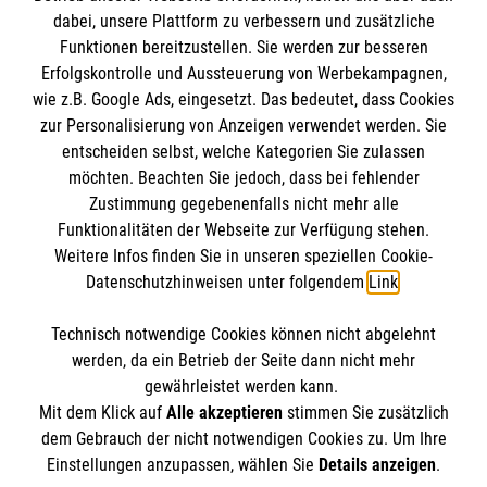
dabei, unsere Plattform zu verbessern und zusätzliche
Funktionen bereitzustellen. Sie werden zur besseren
Erfolgskontrolle und Aussteuerung von Werbekampagnen,
Informationen
wie z.B. Google Ads, eingesetzt. Das bedeutet, dass Cookies
zur Personalisierung von Anzeigen verwendet werden. Sie
entscheiden selbst, welche Kategorien Sie zulassen
Impressum
möchten. Beachten Sie jedoch, dass bei fehlender
Datenschutz
Die Malteser
Zustimmung gegebenenfalls nicht mehr alle
Funktionalitäten der Webseite zur Verfügung stehen.
Barrierefreiheit
Weitere Infos finden Sie in unseren speziellen Cookie-
Kontakt
Datenschutzhinweisen unter folgendem
Link
.
Malteser in Deutschland
Malteserorden
Technisch notwendige Cookies können nicht abgelehnt
Sharepoint
So finden Sie uns
werden, da ein Betrieb der Seite dann nicht mehr
gewährleistet werden kann.
Mit dem Klick auf
Alle akzeptieren
stimmen Sie zusätzlich
Stresemannstr. 4
dem Gebrauch der nicht notwendigen Cookies zu. Um Ihre
Der Malteser Hilfsdienst e.V. ist als eingetragene
Einstellungen anzupassen, wählen Sie
Details anzeigen
.
88400 Biberach