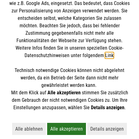
wie z.B. Google Ads, eingesetzt. Das bedeutet, dass Cookies
Alternativen könnten zum Beispiel sein:
Rahmenprogramm, gemeinsames Singen,
Datenschutz
Die Malteser
zur Personalisierung von Anzeigen verwendet werden. Sie
gemeinsames Basteln
Barrierefreiheit
entscheiden selbst, welche Kategorien Sie zulassen
Wohlfühl-Tag
, inkl. z.B. Friseur, Tierarzt -
Erinnerungsfoto mit Nikolaus als
Kontakt
möchten. Beachten Sie jedoch, dass bei fehlender
mit vorheriger Anmeldung
Malteser in Deutschland
Mitnehm-Geschenk
Zustimmung gegebenenfalls nicht mehr alle
Frühstück oder Mittagessen
„to go“: frisch
Besuche mit oder ohne Nikolaus in
Malteserorden
Funktionalitäten der Webseite zur Verfügung stehen.
Spendenkonto
belegte Brötchen, Kaffee, Rührei, Obst und
Weitere Infos finden Sie in unseren speziellen Cookie-
Frauenhäusern, Obdachlosenheimen,
Sharepoint
/ oder Eintöpfe, Suppen sowie andere
Datenschutzhinweisen unter folgendem
Link
.
Krankenhäusern, Alteneinrichtungen,
warme Mahlzeiten werden vor Ort
Empfänger: Malteser Hilfsdienst e.V. Bad
Flüchtlingsunterkünften …. (Inhalt s.o.)
Technisch notwendige Cookies können nicht abgelehnt
zubereitet und den Bedürftigen gut
Hauptamtliche und/oder Ehrenamtliche
Säckingen
So finden Sie uns
werden, da ein Betrieb der Seite dann nicht mehr
verpackt mitgegeben.
kochen für Bedürftige und essen
IBAN: DE13664900000000107700
gewährleistet werden kann.
Verteilung von Lebensmittelpaketen
(mit
anschließend gemeinsam
Mit dem Klick auf
Alle akzeptieren
stimmen Sie zusätzlich
BIC: GENODE610G1
haltbaren Lebensmitteln) in der
Zähringerstraße 13
dem Gebrauch der nicht notwendigen Cookies zu. Um Ihre
Päckchen packen für Bedürftige im In-
Volksbank eG. Die Gestalterbank
Der Malteser Hilfsdienst e.V. ist als eingetragene
Häuslichkeit
Einstellungen anzupassen, wählen Sie
Details anzeigen
.
79713 Bad Säckingen
oder Ausland
gemeinnützige Organisation von der Körperschaft- und
Bestückung eines Gabenzaunes
: an
Inhalt kann sein: gespendete Lebensmittel,
Mobiltelefon: 01788158833
sogenannten „Gabenzäunen“ werden
Gewerbesteuer befreit.
Selbstgebackenes, Nützliches….
Email:
magdalena.vonschoenau@malteser.org
Alle ablehnen
Alle akzeptieren
Details anzeigen
Bedürftigen in Tüten verpacktes Essen,
Lehnt alle nicht-essentiellen Cookies ab
Akzeptiert alle Cookies einschließl
Öffnet detaillie
Stand auf dem Weihnachtsmarkt - Verkauf