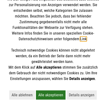
Datenschutz
Die Malteser
zur Personalisierung von Anzeigen verwendet werden. Sie
Barrierefreiheit
entscheiden selbst, welche Kategorien Sie zulassen
Kontakt
möchten. Beachten Sie jedoch, dass bei fehlender
Malteser in Deutschland
Zustimmung gegebenenfalls nicht mehr alle
Malteserorden
Funktionalitäten der Webseite zur Verfügung stehen.
Spendenkonto
Weitere Infos finden Sie in unseren speziellen Cookie-
Sharepoint
Datenschutzhinweisen unter folgendem
Link
.
Empfänger: Malteser Hilfsdienst e.V.
Technisch notwendige Cookies können nicht abgelehnt
Bank: Pax-Bank für Kirche und Caritas eG
So finden Sie uns
werden, da ein Betrieb der Seite dann nicht mehr
IBAN: DE47370601933090433147
gewährleistet werden kann.
Mit dem Klick auf
Alle akzeptieren
stimmen Sie zusätzlich
BIC: GENODED1PAX
Bosenheimer Str. 85
dem Gebrauch der nicht notwendigen Cookies zu. Um Ihre
Der Malteser Hilfsdienst e.V. ist als eingetragene
Einstellungen anzupassen, wählen Sie
Details anzeigen
.
55543 Bad Kreuznach
gemeinnützige Organisation von der Körperschaft- und
Telefon: 0671 888330
Gewerbesteuer befreit.
Email: info.kreuznach@malteser.org
Alle ablehnen
Alle akzeptieren
Details anzeigen
Lehnt alle nicht-essentiellen Cookies ab
Akzeptiert alle Cookies einschließl
Öffnet detaillie