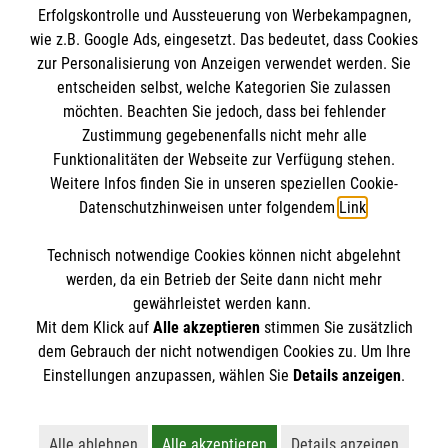
Erfolgskontrolle und Aussteuerung von Werbekampagnen,
Impressum
wie z.B. Google Ads, eingesetzt. Das bedeutet, dass Cookies
Datenschutz
Die Malteser
zur Personalisierung von Anzeigen verwendet werden. Sie
Barrierefreiheit
entscheiden selbst, welche Kategorien Sie zulassen
Kontakt
möchten. Beachten Sie jedoch, dass bei fehlender
Malteser in Deutschland
Zustimmung gegebenenfalls nicht mehr alle
Funktionalitäten der Webseite zur Verfügung stehen.
Malteserorden
Spendenkonto
Weitere Infos finden Sie in unseren speziellen Cookie-
Sharepoint
Datenschutzhinweisen unter folgendem
Link
.
Empfänger: Malteser Hilfsdienst e.V.
Technisch notwendige Cookies können nicht abgelehnt
Bank: Pax-Bank für Kirche und Caritas eG
So finden Sie uns
werden, da ein Betrieb der Seite dann nicht mehr
IBAN: DE47370601933090433147
gewährleistet werden kann.
Mit dem Klick auf
Alle akzeptieren
stimmen Sie zusätzlich
BIC: GENODED1PAX
Bosenheimer Str. 85
dem Gebrauch der nicht notwendigen Cookies zu. Um Ihre
Der Malteser Hilfsdienst e.V. ist als eingetragene
Einstellungen anzupassen, wählen Sie
Details anzeigen
.
55543 Bad Kreuznach
gemeinnützige Organisation von der Körperschaft- und
Telefon: 0671 888330
Gewerbesteuer befreit.
Email: info.kreuznach@malteser.org
Alle ablehnen
Alle akzeptieren
Details anzeigen