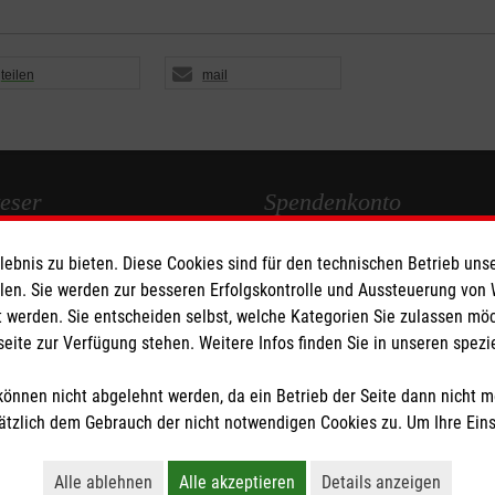
teilen
mail
eser
Spendenkonto
bnis zu bieten. Diese Cookies sind für den technischen Betrieb unse
 Deutschland
Empfänger: Malteser Hilfsdienst
llen. Sie werden zur besseren Erfolgskontrolle und Aussteuerung von
den
Bank: Pax-Bank für Kirche und
 werden. Sie entscheiden selbst, welche Kategorien Sie zulassen mö
IBAN: DE47370601933090433
seite zur Verfügung stehen. Weitere Infos finden Sie in unseren spe
BIC: GENODED1PAX
önnen nicht abgelehnt werden, da ein Betrieb der Seite dann nicht 
tzlich dem Gebrauch der nicht notwendigen Cookies zu. Um Ihre Ein
tzige Organisation von der Körperschaft- und Gewerbesteuer befreit.
Alle ablehnen
Alle akzeptieren
Details anzeigen