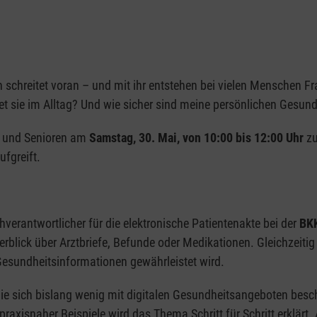
 schreitet voran – und mit ihr entstehen bei vielen Menschen Fr
tet sie im Alltag? Und wie sicher sind meine persönlichen Gesun
en und Senioren am
Samstag, 30. Mai, von 10:00 bis 12:00 Uhr
zu
ufgreift.
hverantwortlicher für die elektronische Patientenakte bei der
BKK
blick über Arztbriefe, Befunde oder Medikationen. Gleichzeitig w
 Gesundheitsinformationen gewährleistet wird.
die sich bislang wenig mit digitalen Gesundheitsangeboten bes
axisnaher Beispiele wird das Thema Schritt für Schritt erklärt.