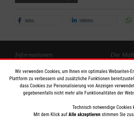
teilen
mitteilen
Informationen
Die Malt
Wir verwenden Cookies, um Ihnen ein optimales Webseiten-Erle
Impressum
Malteser in
Plattform zu verbessern und zusätzliche Funktionen bereitzuste
Datenschutz
Malteseror
dass Cookies zur Personalisierung von Anzeigen verwendet
Barrierefreiheit
Sharepoint
gegebenenfalls nicht mehr alle Funktionalitäten der Web
Kontakt
Technisch notwendige Cookies k
Mit dem Klick auf
Alle akzeptieren
stimmen Sie zusä
Der Malteser Hilfsdienst e.V. ist als eingetragene gemeinnü