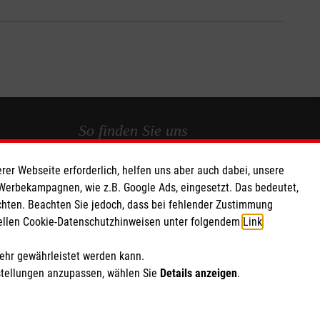
So finden Sie uns
rer Webseite erforderlich, helfen uns aber auch dabei, unsere
 e.V.
Bosenheimer Str. 85
 Werbekampagnen, wie z.B. Google Ads, eingesetzt. Das bedeutet,
 Caritas eG
55543 Bad Kreuznach
chten. Beachten Sie jedoch, dass bei fehlender Zustimmung
147
Telefon: 0671 888330
ziellen Cookie-Datenschutzhinweisen unter folgendem
Link
.
Email: info.kreuznach@malteser.org
mehr gewährleistet werden kann.
stellungen anzupassen, wählen Sie
Details anzeigen
.