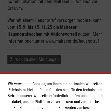
Kommunikation mit dem Malteser Hilfsdienst vor
Ort uvm.
Wer mit einem Hausnotruf vorsorgen möchte, kann
vom
15.9. bis 15.11.25 die Malteser
Hausnotrufwochen mit Aktionsvorteil
nutzen. Mehr
Informationen unter
www.malteser.de/hausnotruf
Zurück zu allen Meldungen
Wir verwenden Cookies, um Ihnen ein optimales Webseiten-
Erlebnis zu bieten. Diese Cookies sind für den technischen
Informationen
Betrieb unserer Webseite erforderlich, helfen uns aber auch
dabei, unsere Plattform zu verbessern und zusätzliche
Funktionen bereitzustellen. Sie werden zur besseren