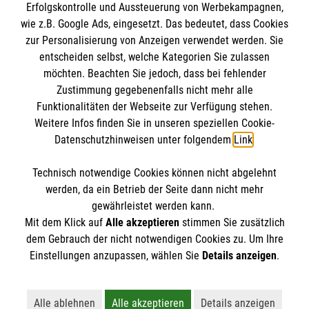
Erfolgskontrolle und Aussteuerung von Werbekampagnen,
Impressum
wie z.B. Google Ads, eingesetzt. Das bedeutet, dass Cookies
Datenschutz
Die Malteser
zur Personalisierung von Anzeigen verwendet werden. Sie
Barrierefreiheit
entscheiden selbst, welche Kategorien Sie zulassen
Kontakt
möchten. Beachten Sie jedoch, dass bei fehlender
Malteser in Deutschland
Zustimmung gegebenenfalls nicht mehr alle
Malteserorden
Funktionalitäten der Webseite zur Verfügung stehen.
Spendenkonto
Weitere Infos finden Sie in unseren speziellen Cookie-
Sharepoint
Datenschutzhinweisen unter folgendem
Link
.
Empfänger: Malteser Hilfsdienst e.V.
Technisch notwendige Cookies können nicht abgelehnt
Bank: Pax-Bank für Kirche und Caritas eG
So finden Sie uns
werden, da ein Betrieb der Seite dann nicht mehr
IBAN: DE26 3706 0120 1201 2260 11
gewährleistet werden kann.
Mit dem Klick auf
Alle akzeptieren
stimmen Sie zusätzlich
BIC: GENODED1PA7
Mittelstraße 1
dem Gebrauch der nicht notwendigen Cookies zu. Um Ihre
Der Malteser Hilfsdienst e.V. ist als eingetragene
Einstellungen anzupassen, wählen Sie
Details anzeigen
.
04600 Altenburg
gemeinnützige Organisation von der Körperschaft- und
Telefon: 03447 81161
Gewerbesteuer befreit.
Email:
nadine.koerner@malteser.org
Alle ablehnen
Alle akzeptieren
Details anzeigen