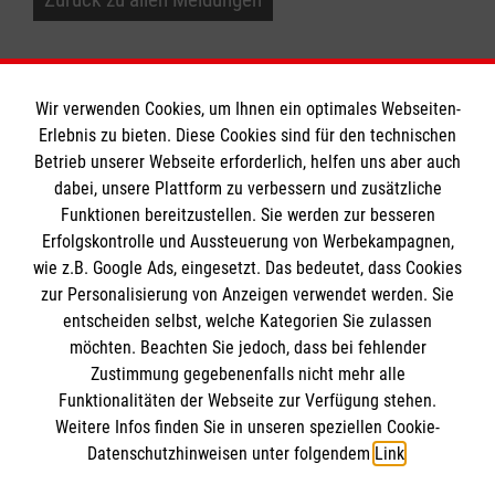
Wir verwenden Cookies, um Ihnen ein optimales Webseiten-
Erlebnis zu bieten. Diese Cookies sind für den technischen
Informationen
Betrieb unserer Webseite erforderlich, helfen uns aber auch
dabei, unsere Plattform zu verbessern und zusätzliche
Funktionen bereitzustellen. Sie werden zur besseren
Erfolgskontrolle und Aussteuerung von Werbekampagnen,
Impressum
wie z.B. Google Ads, eingesetzt. Das bedeutet, dass Cookies
Datenschutz
Die Malteser
zur Personalisierung von Anzeigen verwendet werden. Sie
Barrierefreiheit
entscheiden selbst, welche Kategorien Sie zulassen
Kontakt
möchten. Beachten Sie jedoch, dass bei fehlender
Malteser in Deutschland
Zustimmung gegebenenfalls nicht mehr alle
Malteserorden
Funktionalitäten der Webseite zur Verfügung stehen.
Spendenkonto
Weitere Infos finden Sie in unseren speziellen Cookie-
Sharepoint
Datenschutzhinweisen unter folgendem
Link
.
Empfänger: Malteser Hilfsdienst e.V.