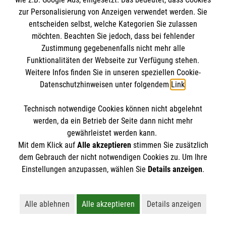
Datenschutz
Die Malteser
zur Personalisierung von Anzeigen verwendet werden. Sie
Barrierefreiheit
entscheiden selbst, welche Kategorien Sie zulassen
Kontakt
möchten. Beachten Sie jedoch, dass bei fehlender
Malteser in Deutschland
Zustimmung gegebenenfalls nicht mehr alle
Malteserorden
Funktionalitäten der Webseite zur Verfügung stehen.
Spendenkonto
Weitere Infos finden Sie in unseren speziellen Cookie-
Sharepoint
Datenschutzhinweisen unter folgendem
Link
.
Empfänger: Malteser Hilfsdienst e.V.
Technisch notwendige Cookies können nicht abgelehnt
IBAN: DE90 6005 0101 0001 2706 88
So finden Sie uns
werden, da ein Betrieb der Seite dann nicht mehr
BIC: SOLADEST600
gewährleistet werden kann.
Mit dem Klick auf
Alle akzeptieren
stimmen Sie zusätzlich
Goethestraße 102
dem Gebrauch der nicht notwendigen Cookies zu. Um Ihre
Der Malteser Hilfsdienst e.V. ist als eingetragene
Einstellungen anzupassen, wählen Sie
Details anzeigen
.
72461 Albstadt
gemeinnützige Organisation von der Körperschaft- und
Telefon: 07432 200 908 0
Gewerbesteuer befreit.
Email: thomas.linhart@malteser.org
Alle ablehnen
Alle akzeptieren
Details anzeigen
Lehnt alle nicht-essentiellen Cookies ab
Akzeptiert alle Cookies einschließl
Öffnet detaillie