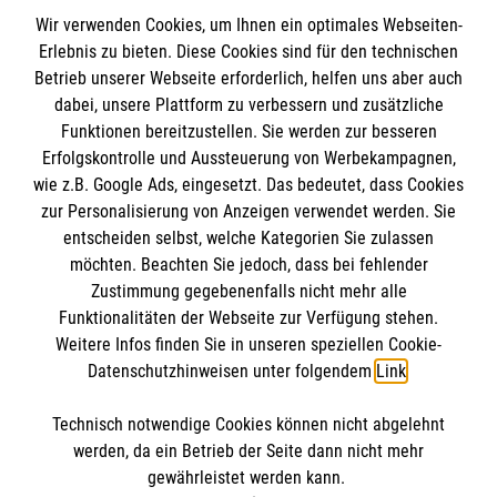
Wir verwenden Cookies, um Ihnen ein optimales Webseiten-
Erlebnis zu bieten. Diese Cookies sind für den technischen
Informationen
Betrieb unserer Webseite erforderlich, helfen uns aber auch
dabei, unsere Plattform zu verbessern und zusätzliche
Funktionen bereitzustellen. Sie werden zur besseren
Erfolgskontrolle und Aussteuerung von Werbekampagnen,
Impressum
wie z.B. Google Ads, eingesetzt. Das bedeutet, dass Cookies
Datenschutz
Die Malteser
zur Personalisierung von Anzeigen verwendet werden. Sie
Kontakt
entscheiden selbst, welche Kategorien Sie zulassen
möchten. Beachten Sie jedoch, dass bei fehlender
Malteser in Deutschland
Barrierefreiheit
Zustimmung gegebenenfalls nicht mehr alle
Malteserorden
Funktionalitäten der Webseite zur Verfügung stehen.
Spendenkonto
Weitere Infos finden Sie in unseren speziellen Cookie-
Sharepoint
Datenschutzhinweisen unter folgendem
Link
.
Empfänger: Malteser Hilfsdienst e.V.
Technisch notwendige Cookies können nicht abgelehnt
IBAN: DE82 3706 0120 1201 2180 19
So finden Sie uns
werden, da ein Betrieb der Seite dann nicht mehr
BIC: GENODED1PA7
gewährleistet werden kann.