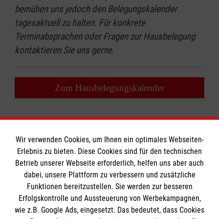
bemühen uns jedoch den Belegungskalender
tagesaktuell zu halten. Für konkrete
Terminabsprachen oder Fragen zur Hausbelegung
kontaktieren Sie uns gerne.
Zum Hausbelegungskalender
Wir verwenden Cookies, um Ihnen ein optimales Webseiten-
Erlebnis zu bieten. Diese Cookies sind für den technischen
Informationen
Betrieb unserer Webseite erforderlich, helfen uns aber auch
dabei, unsere Plattform zu verbessern und zusätzliche
Funktionen bereitzustellen. Sie werden zur besseren
Erfolgskontrolle und Aussteuerung von Werbekampagnen,
Impressum
wie z.B. Google Ads, eingesetzt. Das bedeutet, dass Cookies
Datenschutz
Die Malteser