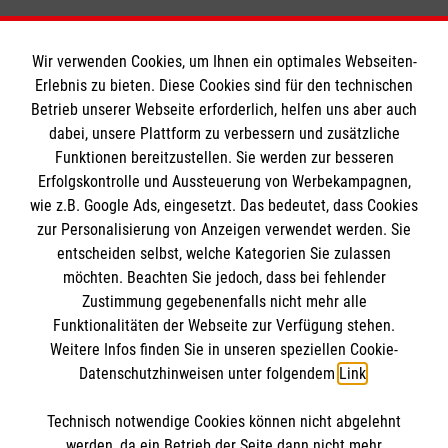
Wir verwenden Cookies, um Ihnen ein optimales Webseiten-
Erlebnis zu bieten. Diese Cookies sind für den technischen
Informationen
Betrieb unserer Webseite erforderlich, helfen uns aber auch
dabei, unsere Plattform zu verbessern und zusätzliche
Funktionen bereitzustellen. Sie werden zur besseren
Erfolgskontrolle und Aussteuerung von Werbekampagnen,
Impressum
wie z.B. Google Ads, eingesetzt. Das bedeutet, dass Cookies
Datenschutz
Die Malteser
zur Personalisierung von Anzeigen verwendet werden. Sie
Kontakt
entscheiden selbst, welche Kategorien Sie zulassen
möchten. Beachten Sie jedoch, dass bei fehlender
Malteser in Deutschland
Barrierefreiheit
Zustimmung gegebenenfalls nicht mehr alle
Malteserorden
Funktionalitäten der Webseite zur Verfügung stehen.
Spendenkonto
Weitere Infos finden Sie in unseren speziellen Cookie-
Sharepoint
Datenschutzhinweisen unter folgendem
Link
.
Empfänger: Malteser Hilfsdienst e.V.
Technisch notwendige Cookies können nicht abgelehnt
IBAN: DE82 3706 0120 1201 2180 19
So finden Sie uns
werden, da ein Betrieb der Seite dann nicht mehr