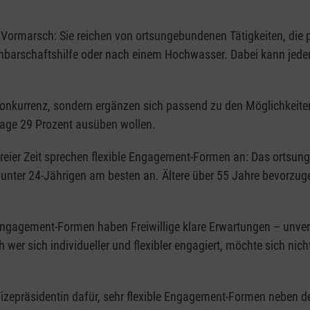
ormarsch: Sie reichen von ortsungebundenen Tätigkeiten, die pe
barschaftshilfe oder nach einem Hochwasser. Dabei kann jeder m
 Konkurrenz, sondern ergänzen sich passend zu den Möglichkeit
rage 29 Prozent ausüben wollen.
reier Zeit sprechen flexible Engagement-Formen an: Das ortsu
nter 24-Jährigen am besten an. Ältere über 55 Jahre bevorzug
n Engagement-Formen haben Freiwillige klare Erwartungen – unver
wer sich individueller und flexibler engagiert, möchte sich nicht
 Vizepräsidentin dafür, sehr flexible Engagement-Formen neben