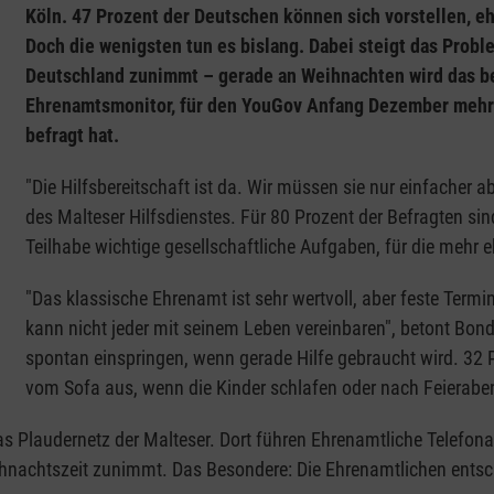
Köln. 47 Prozent der Deutschen können sich vorstellen, 
Doch die wenigsten tun es bislang. Dabei steigt das Probl
Deutschland zunimmt – gerade an Weihnachten wird das bes
Ehrenamtsmonitor, für den YouGov Anfang Dezember mehr 
befragt hat.
"Die Hilfsbereitschaft ist da. Wir müssen sie nur einfacher
des Malteser Hilfsdienstes. Für 80 Prozent der Befragten s
Teilhabe wichtige gesellschaftliche Aufgaben, für die mehr 
"Das klassische Ehrenamt ist sehr wertvoll, aber feste Termin
kann nicht jeder mit seinem Leben vereinbaren", betont Bon
spontan einspringen, wenn gerade Hilfe gebraucht wird. 32 
vom Sofa aus, wenn die Kinder schlafen oder nach Feierabe
as Plaudernetz der Malteser. Dort führen Ehrenamtliche Telefon
ihnachtszeit zunimmt. Das Besondere: Die Ehrenamtlichen entsch