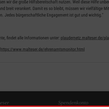
en wir die große Hilfsbereitschaft nutzen. Weil diese Hilfe un
nd breit verankert. Damit es so bleibt, müssen wir vielfältige
en. Jedes bürgerschaftliche Engagement ist gut und wichtig."
e, findet alle Informationen unter:
plaudernetz.malteser.de/pl
:
https://www.malteser.de/ehrenamtsmonitor.html
eser
Spendenkonto