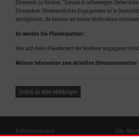
Ehrenamt zu fördern: "Gerade in schwierigen Zeiten müss
Einsamkeit. Ehrenamtliches Engagement ist in Deutschla
ermöglichen. So können wir bisher Nicht-Aktive motivier
So werden Sie Plauderpartner:
Wer sich beim Plaudernetz der Malteser engagieren möcht
Weitere Information zum aktuellen Ehrenamtsmonitor
Zurück zu allen Meldungen
Informationen
Die Malt