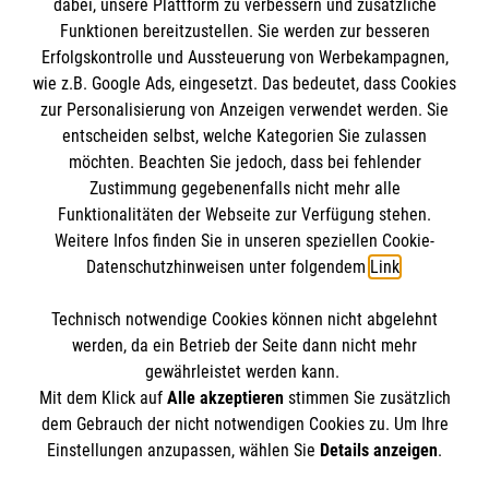
dabei, unsere Plattform zu verbessern und zusätzliche
Funktionen bereitzustellen. Sie werden zur besseren
Erfolgskontrolle und Aussteuerung von Werbekampagnen,
Impressum
wie z.B. Google Ads, eingesetzt. Das bedeutet, dass Cookies
Datenschutz
Die Malteser
zur Personalisierung von Anzeigen verwendet werden. Sie
Barrierefreiheit
entscheiden selbst, welche Kategorien Sie zulassen
Kontakt
möchten. Beachten Sie jedoch, dass bei fehlender
Malteser in Deutschland
Zustimmung gegebenenfalls nicht mehr alle
Malteserorden
Funktionalitäten der Webseite zur Verfügung stehen.
Spendenkonto
Weitere Infos finden Sie in unseren speziellen Cookie-
Sharepoint
Datenschutzhinweisen unter folgendem
Link
.
Empfänger: Malteser Hilfsdienst e.V.
Technisch notwendige Cookies können nicht abgelehnt
Bank: Pax-Bank
So finden Sie uns
werden, da ein Betrieb der Seite dann nicht mehr
IBAN: DE26 3706 0120 1201 2260 11
gewährleistet werden kann.
Mit dem Klick auf
Alle akzeptieren
stimmen Sie zusätzlich
BIC: GENODED1PA7
Rathenaustraße 3
dem Gebrauch der nicht notwendigen Cookies zu. Um Ihre
Der Malteser Hilfsdienst e.V. ist als eingetragene
Einstellungen anzupassen, wählen Sie
Details anzeigen
.
02763 Zittau
gemeinnützige Organisation von der Körperschaft- und