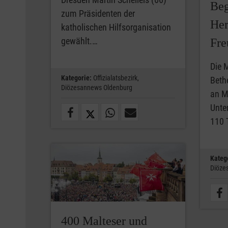
Beg
zum Präsidenten der
Her
katholischen Hilfsorganisation
gewählt.…
Fre
Die 
Kategorie:
Offizialatsbezirk,
Beth
Diözesannews Oldenburg
an M
Unte
110 
Kateg
Diöze
400 Malteser und