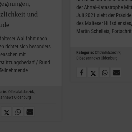
egnungen,
der Ahrtal-Katastrophe Mit
zlichkeit und
Juli 2021 sieht der Präside
des Malteser Hilfsdienstes
ude
Martin Schelleis, Fortschri
Malteser Wallfahrt nach
en richtet sich besonders
Kategorie:
Offizialatsbezirk,
enschen mit
Diözesannews Oldenburg
rstützungsbedarf / Rund
Teilnehmende
orie:
Offizialatsbezirk,
sannews Oldenburg