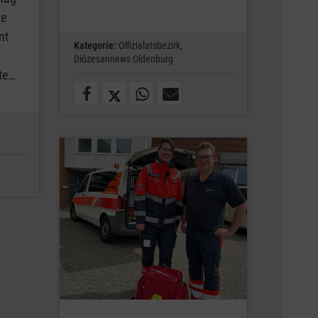
te
nt
Kategorie:
Offizialatsbezirk,
,
Diözesannews Oldenburg
tte…