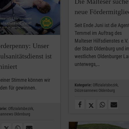
Die Malteser suche
neue Fördermitglie
Seit Ende Juni ist die Agen
Temmel im Auftrag des
Malteser Hilfsdienstes e.V.
rderpenny: Unser
der Stadt Oldenburg und i
ulsanitätsdienst ist
westlichen Oldenburger L
unterwegs,…
iniert
deiner Stimme können wir
Kategorie:
Offizialatsbezirk,
den für gewinnen.
Diözesannews Oldenburg
orie:
Offizialatsbezirk,
sannews Oldenburg