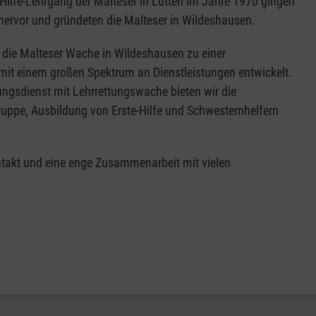
Hilfe-Lehrgang der Malteser in Lutten im Jahre 1970 gingen
hervor und gründeten die Malteser in Wildeshausen.
 die Malteser Wache in Wildeshausen zu einer
mit einem großen Spektrum an Dienstleistungen entwickelt.
ngsdienst mit Lehrrettungswache bieten wir die
uppe, Ausbildung von Erste-Hilfe und Schwesternhelfern
ntakt und eine enge Zusammenarbeit mit vielen