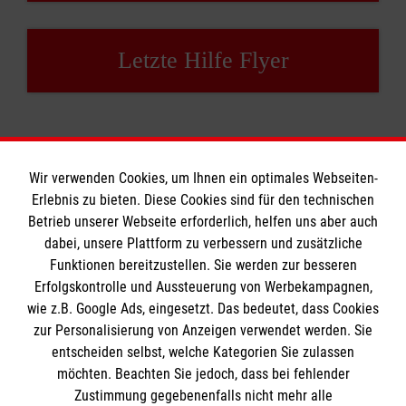
Der Hospiz- und Palliativdienst der Malteser in
Gruppe (Supervision und
Wertheim ist regional gut vernetzt. Wir
Dienstbesprechungen)
Letzte Hilfe Flyer
arbeiten mit niedergelassenen Ärzten, Kliniken
• Koordinatorinnen als ständige
und Palliativstationen sowie Pflegediensten
Ansprechpartnerinnen
und anderen Hospizgruppen zusammen. Die
• Erstattung vereinbarter Auslagen
Malteser Hospizarbeit knüpft an die Tradition
• Unfall- und Haftpflichtversicherungsschutz
des Malteserordens als erster
Wir verwenden Cookies, um Ihnen ein optimales Webseiten-
Krankenpflegeorden an. Mehr Infos:
Bei Interesse schreiben Sie uns gerne oder
Erlebnis zu bieten. Diese Cookies sind für den technischen
www.malteser-hospizarbeit.de
rufen Sie uns an.
Informationen
Betrieb unserer Webseite erforderlich, helfen uns aber auch
Hier können Sie sich unseren Flyer
dabei, unsere Plattform zu verbessern und zusätzliche
Funktionen bereitzustellen. Sie werden zur besseren
herunterladen.
Erfolgskontrolle und Aussteuerung von Werbekampagnen,
Impressum
wie z.B. Google Ads, eingesetzt. Das bedeutet, dass Cookies
Datenschutz
Die Malteser
zur Personalisierung von Anzeigen verwendet werden. Sie
Barrierefreiheit
entscheiden selbst, welche Kategorien Sie zulassen
Kontakt
möchten. Beachten Sie jedoch, dass bei fehlender
Malteser in Deutschland
Zustimmung gegebenenfalls nicht mehr alle