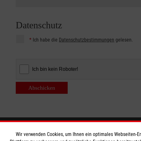
Datenschutz
*
Ich habe die
Datenschutzbestimmungen
gelesen.
Abschicken
Informationen
Die Malt
Wir verwenden Cookies, um Ihnen ein optimales Webseiten-Erle