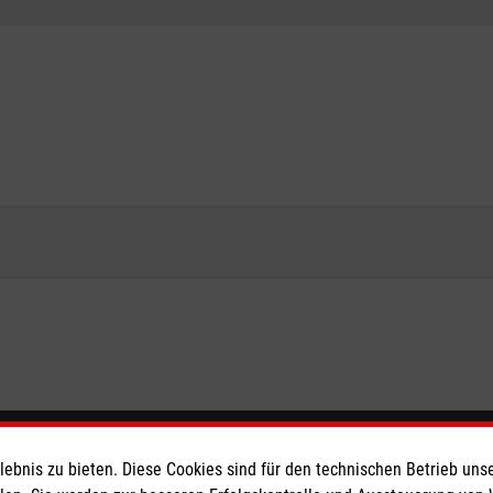
eser
Spendenkonto
bnis zu bieten. Diese Cookies sind für den technischen Betrieb unse