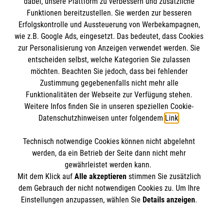
dabei, unsere Plattform zu verbessern und zusätzliche
Funktionen bereitzustellen. Sie werden zur besseren
Erfolgskontrolle und Aussteuerung von Werbekampagnen,
Impressum
wie z.B. Google Ads, eingesetzt. Das bedeutet, dass Cookies
Datenschutz
Die Malteser
zur Personalisierung von Anzeigen verwendet werden. Sie
Barrierefreiheit
entscheiden selbst, welche Kategorien Sie zulassen
Kontakt
möchten. Beachten Sie jedoch, dass bei fehlender
Malteser in Deutschland
Zustimmung gegebenenfalls nicht mehr alle
Malteserorden
Funktionalitäten der Webseite zur Verfügung stehen.
Spendenkonto
Weitere Infos finden Sie in unseren speziellen Cookie-
Sharepoint
Datenschutzhinweisen unter folgendem
Link
.
Empfänger: Malteser Hilfsdienst e.V.
Technisch notwendige Cookies können nicht abgelehnt
Bank: Pax-Bank für Kirche und Caritas eG
So finden Sie uns
werden, da ein Betrieb der Seite dann nicht mehr
IBAN: DE25 3706 0193 3090 4331 55
gewährleistet werden kann.
Mit dem Klick auf
Alle akzeptieren
stimmen Sie zusätzlich
BIC: GENODED1PAX
Schulstraße 13
dem Gebrauch der nicht notwendigen Cookies zu. Um Ihre
Der Malteser Hilfsdienst e.V. ist als eingetragene
Einstellungen anzupassen, wählen Sie
Details anzeigen
.
55425 Waldalgesheim
gemeinnützige Organisation von der Körperschaft- und
Telefon: 06721 4971100