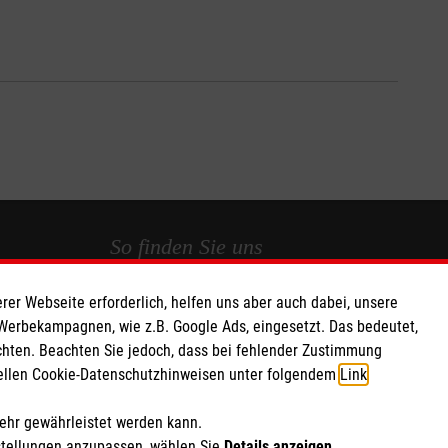
So finden Sie uns
rer Webseite erforderlich, helfen uns aber auch dabei, unsere
 e.V.
Trichterbecherweg 3
 Werbekampagnen, wie z.B. Google Ads, eingesetzt. Das bedeutet,
 Caritas eG
49429 Visbek
chten. Beachten Sie jedoch, dass bei fehlender Zustimmung
147
Telefon: 04445 2100
ziellen Cookie-Datenschutzhinweisen unter folgendem
Link
.
Email:
Malteser.Visbek@malteser.org
mehr gewährleistet werden kann.
stellungen anzupassen, wählen Sie
Details anzeigen
.