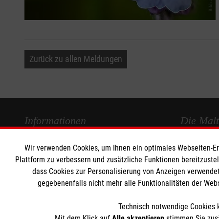
Zurück zu allen Meldungen
Informationen
Die Malt
Wir verwenden Cookies, um Ihnen ein optimales Webseiten-Erle
Impressum
Malteser in
Plattform zu verbessern und zusätzliche Funktionen bereitzuste
Datenschutz
Malteseror
dass Cookies zur Personalisierung von Anzeigen verwendet
Kontakt
Sharepoint
gegebenenfalls nicht mehr alle Funktionalitäten der Web
Technisch notwendige Cookies k
Mit dem Klick auf
Alle akzeptieren
stimmen Sie zusä