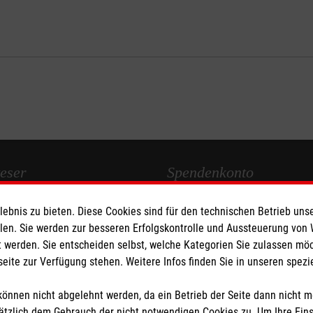
eser
Spendenkonto
bnis zu bieten. Diese Cookies sind für den technischen Betrieb unse
 Deutschland
Empfänger: Malteser Hilfsdienst
llen. Sie werden zur besseren Erfolgskontrolle und Aussteuerung von
den
Bank: Pax-Bank für Kirche und
 werden. Sie entscheiden selbst, welche Kategorien Sie zulassen mö
IBAN: DE74370601201201225
seite zur Verfügung stehen. Weitere Infos finden Sie in unseren spe
BIC: GENODED1PAX
önnen nicht abgelehnt werden, da ein Betrieb der Seite dann nicht 
tzlich dem Gebrauch der nicht notwendigen Cookies zu. Um Ihre Ein