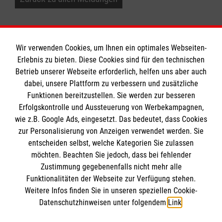
Wir verwenden Cookies, um Ihnen ein optimales Webseiten-
Erlebnis zu bieten. Diese Cookies sind für den technischen
Betrieb unserer Webseite erforderlich, helfen uns aber auch
Informationen
dabei, unsere Plattform zu verbessern und zusätzliche
Funktionen bereitzustellen. Sie werden zur besseren
Erfolgskontrolle und Aussteuerung von Werbekampagnen,
Impressum
wie z.B. Google Ads, eingesetzt. Das bedeutet, dass Cookies
Datenschutz
Die Malteser
zur Personalisierung von Anzeigen verwendet werden. Sie
Kontakt
entscheiden selbst, welche Kategorien Sie zulassen
möchten. Beachten Sie jedoch, dass bei fehlender
Malteser in Deutschland
Zustimmung gegebenenfalls nicht mehr alle
Funktionalitäten der Webseite zur Verfügung stehen.
Malteserorden
Spendenkonto
Weitere Infos finden Sie in unseren speziellen Cookie-
Sharepoint
Datenschutzhinweisen unter folgendem
Link
.
Empfänger: Malteser Hilfsdienst e.V.