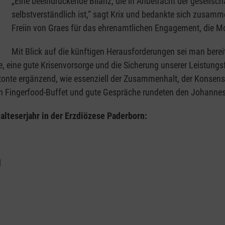
„Eine beeindruckende Bilanz, die in Anbetracht der gesells
selbstverständlich ist,“ sagt Krix und bedankte sich zusamme
Freiin von Graes für das ehrenamtlichen Engagement, die Mot
Mit Blick auf die künftigen Herausforderungen sei man bereits
e, eine gute Krisenvorsorge und die Sicherung unserer Leistung
onte ergänzend, wie essenziell der Zusammenhalt, der Konsens
, ein Fingerfood-Buffet und gute Gespräche rundeten den Joha
lteserjahr in der Erzdiözese Paderborn:
d