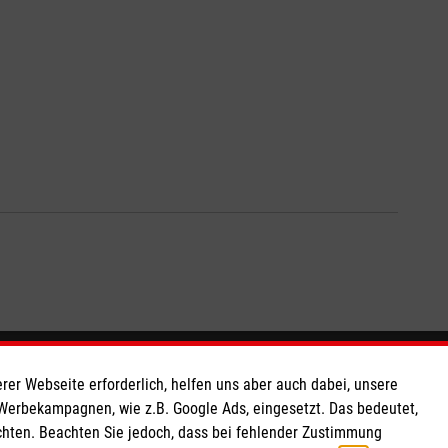
So finden Sie uns
rer Webseite erforderlich, helfen uns aber auch dabei, unsere
 Werbekampagnen, wie z.B. Google Ads, eingesetzt. Das bedeutet,
chten. Beachten Sie jedoch, dass bei fehlender Zustimmung
 e.V.
Leimbachstraße 10