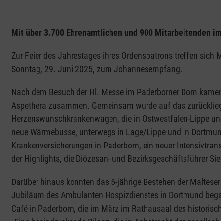
Mit über 3.700 Ehrenamtlichen und 900 Mitarbeitenden im
Zur Feier des Jahrestages ihres Ordenspatrons treffen sic
Sonntag, 29. Juni 2025, zum Johannesempfang.
Nach dem Besuch der Hl. Messe im Paderborner Dom kamen di
Aspethera zusammen. Gemeinsam wurde auf das zurückliege
Herzenswunschkrankenwagen, die in Ostwestfalen-Lippe und
neue Wärmebusse, unterwegs in Lage/Lippe und in Dortmun
Krankenversicherungen in Paderborn, ein neuer Intensivtran
der Highlights, die Diözesan- und Bezirksgeschäftsführer Sieg
Darüber hinaus konnten das 5-jährige Bestehen der Malteser 
Jubiläum des Ambulanten Hospizdienstes in Dortmund began
Café in Paderborn, die im März im Rathausaal des historisc