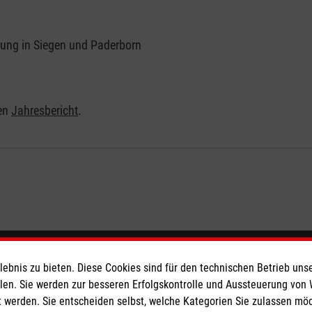
ung in Siegen und Paderborn
len
Jahresbericht
.
eser
Spendenkonto
bnis zu bieten. Diese Cookies sind für den technischen Betrieb unse
llen. Sie werden zur besseren Erfolgskontrolle und Aussteuerung von
 werden. Sie entscheiden selbst, welche Kategorien Sie zulassen mö
 Deutschland
Empfänger: Malteser Hilfsdienst