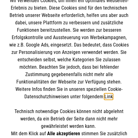
Wir verwenden Cookies, um Ihnen ein optimales Webseiten-
Erlebnis zu bieten. Diese Cookies sind für den technischen
Betrieb unserer Webseite erforderlich, helfen uns aber auch
dabei, unsere Plattform zu verbessern und zusätzliche
Funktionen bereitzustellen. Sie werden zur besseren
Erfolgskontrolle und Aussteuerung von Werbekampagnen,
Abschicken
wie z.B. Google Ads, eingesetzt. Das bedeutet, dass Cookies
zur Personalisierung von Anzeigen verwendet werden. Sie
entscheiden selbst, welche Kategorien Sie zulassen
möchten. Beachten Sie jedoch, dass bei fehlender
Zustimmung gegebenenfalls nicht mehr alle
Funktionalitäten der Webseite zur Verfügung stehen.
Weitere Infos finden Sie in unseren speziellen Cookie-
Informationen
Die
Spendenkonto
So
Datenschutzhinweisen unter folgendem
Link
.
Malteser
finden
Sie
Technisch notwendige Cookies können nicht abgelehnt
Impressum
Malteser
uns
werden, da ein Betrieb der Seite dann nicht mehr
Malteser
Datenschutz
Hilfsdienst
gewährleistet werden kann.
in
Barrierefreiheit
e.V.
Mit dem Klick auf
Alle akzeptieren
stimmen Sie zusätzlich