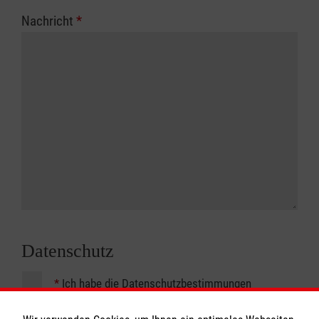
Nachricht
*
Datenschutz
*
Ich habe die
Datenschutzbestimmungen
gelesen.