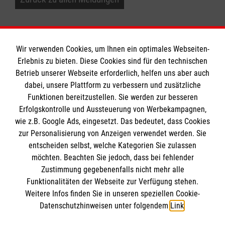
Wir verwenden Cookies, um Ihnen ein optimales Webseiten-
Erlebnis zu bieten. Diese Cookies sind für den technischen
Informationen
Betrieb unserer Webseite erforderlich, helfen uns aber auch
dabei, unsere Plattform zu verbessern und zusätzliche
Funktionen bereitzustellen. Sie werden zur besseren
Erfolgskontrolle und Aussteuerung von Werbekampagnen,
Impressum
wie z.B. Google Ads, eingesetzt. Das bedeutet, dass Cookies
Datenschutz
Die Malteser
zur Personalisierung von Anzeigen verwendet werden. Sie
Kontakt
entscheiden selbst, welche Kategorien Sie zulassen
möchten. Beachten Sie jedoch, dass bei fehlender
Malteser in Deutschland
Zustimmung gegebenenfalls nicht mehr alle
Malteserorden
Funktionalitäten der Webseite zur Verfügung stehen.
Spendenkonto
Weitere Infos finden Sie in unseren speziellen Cookie-
Sharepoint
Datenschutzhinweisen unter folgendem
Link
.
Empfänger: Malteser Hilfsdienst e.V.