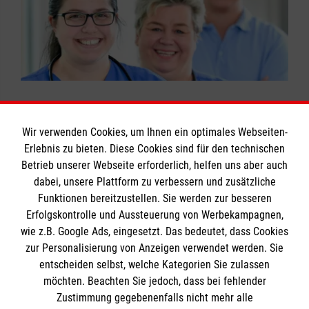
Behinderungen
im Sinne des § 45a SGB
Quellen der gesetzliche Grundlagen:
Auch für die Pflege von Angehörigen bildet die
9 Unterrichtseinheiten à 45 Minuten
XI
haben in der Regel einen erheblichen
Ausbildung eine solide Grundlage.
§23 Absatz 3 und § 42 Absatz 1 des
allgemeinen Beaufsichtigungs- und
Jetzt Kurs buchen: Erste-Hilfe in
Rahmenvertrags über die Häusliche
Eingefahrene Arbeitsabläufe können
Betreuungsbedarf.
Ihre Versorgungssituation
Bildungseinrichtungen
Krankenpflege nach § 132a Absatz 2 SGB
reflektiert, neue Ansätze genutzt und
in der stationären Pflege wird überwiegend als
V in Hessen vom 01.05.2006, gültig ab
praxiserfahrene Dozenten um Rat gefragt
verbesserungsbedürftig angesehen.
01.01.2007
werden.
Mit
unserer jahrzehntelangen Erfahrung in der
Landesvertrag NRW Häusliche Pflege, § 17
Wir verwenden Cookies, um Ihnen ein optimales Webseiten-
Qualifizierung von Pflegehilfskräften
bieten
Erlebnis zu bieten. Diese Cookies sind für den technischen
"Berechtigung zur Abgabe der Leistungen"
Pflege-Kurs buchen
Betrieb unserer Webseite erforderlich, helfen uns aber auch
Informationen
wir Ihnen hier die auf diese Anforderungen
- Einsatz von sonstigen geeigneten
dabei, unsere Plattform zu verbessern und zusätzliche
zugeschnittenen Ausbildungen.
Personen (=Pflegehilfskräfte)
Funktionen bereitzustellen. Sie werden zur besseren
Erfolgskontrolle und Aussteuerung von Werbekampagnen,
Impressum
Kursdauer:
Pflege-Kurs buchen
wie z.B. Google Ads, eingesetzt. Das bedeutet, dass Cookies
Datenschutz
Je nach Vorgabe des Bundeslandes, bitte
Die Malteser
zur Personalisierung von Anzeigen verwendet werden. Sie
Kontakt
wenden Sie sich an die Malteser Dienststelle
entscheiden selbst, welche Kategorien Sie zulassen
vor Ort.
möchten. Beachten Sie jedoch, dass bei fehlender
Malteser in Deutschland
Zustimmung gegebenenfalls nicht mehr alle