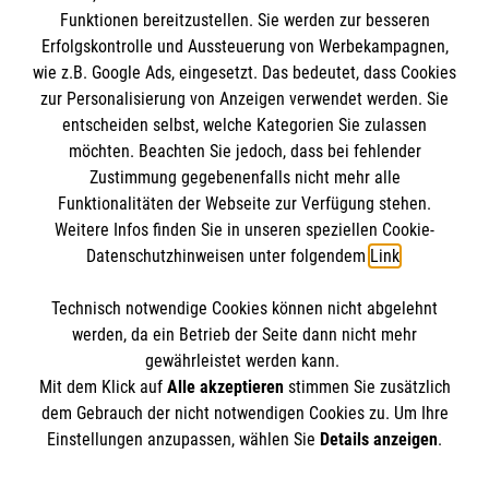
Funktionen bereitzustellen. Sie werden zur besseren
Erfolgskontrolle und Aussteuerung von Werbekampagnen,
Impressum
wie z.B. Google Ads, eingesetzt. Das bedeutet, dass Cookies
Datenschutz
Die Malteser
zur Personalisierung von Anzeigen verwendet werden. Sie
Kontakt
entscheiden selbst, welche Kategorien Sie zulassen
Barrierefreiheit
möchten. Beachten Sie jedoch, dass bei fehlender
Malteser in Deutschland
Zustimmung gegebenenfalls nicht mehr alle
Malteserorden
Funktionalitäten der Webseite zur Verfügung stehen.
Spendenkonto
Weitere Infos finden Sie in unseren speziellen Cookie-
Sharepoint
Datenschutzhinweisen unter folgendem
Link
.
Empfänger: Malteser Hilfsdienst e.V.
Technisch notwendige Cookies können nicht abgelehnt
IBAN: DE53 3706 0120 1201 2164 07
So finden Sie uns
werden, da ein Betrieb der Seite dann nicht mehr
BIC: GENODED1PA7
gewährleistet werden kann.
Mit dem Klick auf
Alle akzeptieren
stimmen Sie zusätzlich
Röntgenstraße 17
dem Gebrauch der nicht notwendigen Cookies zu. Um Ihre
Der Malteser Hilfsdienst e.V. ist als eingetragene
Einstellungen anzupassen, wählen Sie
Details anzeigen
.
33378 Rheda-Wiedenbrück
gemeinnützige Organisation von der Körperschaft- und