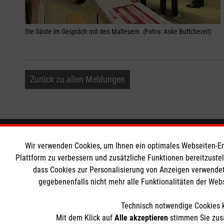
Die Gäste im Gespräch mit den Maltesern. (Fotos: Anke Buttchereit)
Zurück zu allen Meldungen
Informationen
Die Malt
Wir verwenden Cookies, um Ihnen ein optimales Webseiten-Erle
Plattform zu verbessern und zusätzliche Funktionen bereitzuste
dass Cookies zur Personalisierung von Anzeigen verwendet
Impressum
Malteser in
gegebenenfalls nicht mehr alle Funktionalitäten der Web
Datenschutz
Malteseror
Kontakt
Sharepoint
Technisch notwendige Cookies k
Barrierefreiheit
Mit dem Klick auf
Alle akzeptieren
stimmen Sie zusä