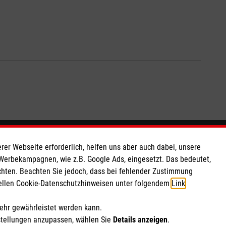
So finden Sie uns
rer Webseite erforderlich, helfen uns aber auch dabei, unsere
 Werbekampagnen, wie z.B. Google Ads, eingesetzt. Das bedeutet,
chten. Beachten Sie jedoch, dass bei fehlender Zustimmung
 e.V.
Röntgenstraße 17
ziellen Cookie-Datenschutzhinweisen unter folgendem
Link
.
164 07
33378 Rheda-Wiedenbrück
mehr gewährleistet werden kann.
stellungen anzupassen, wählen Sie
Details anzeigen
.