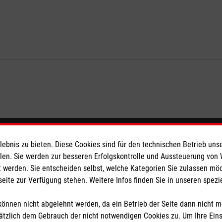
eser
Spendenkonto
bnis zu bieten. Diese Cookies sind für den technischen Betrieb unse
llen. Sie werden zur besseren Erfolgskontrolle und Aussteuerung von
 werden. Sie entscheiden selbst, welche Kategorien Sie zulassen mö
 Deutschland
Empfänger: Malteser Hilfsdienst
seite zur Verfügung stehen. Weitere Infos finden Sie in unseren spe
den
IBAN: DE53 3706 0120 1201 2
BIC: GENODED1PA7
önnen nicht abgelehnt werden, da ein Betrieb der Seite dann nicht 
tzlich dem Gebrauch der nicht notwendigen Cookies zu. Um Ihre Ein