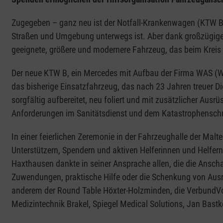
Zugegeben – ganz neu ist der Notfall-Krankenwagen (KTW B) n
Straßen und Umgebung unterwegs ist. Aber dank großzügige
geeignete, größere und modernere Fahrzeug, das beim Kreis
Der neue KTW B, ein Mercedes mit Aufbau der Firma WAS (W
das bisherige Einsatzfahrzeug, das nach 23 Jahren treuer 
sorgfältig aufbereitet, neu foliert und mit zusätzlicher Ausr
Anforderungen im Sanitätsdienst und dem Katastrophenschut
In einer feierlichen Zeremonie in der Fahrzeughalle der Ma
Unterstützern, Spendern und aktiven Helferinnen und Helfer
Haxthausen dankte in seiner Ansprache allen, die die Anscha
Zuwendungen, praktische Hilfe oder die Schenkung von Aus
anderem der Round Table Höxter-Holzminden, die VerbundVo
Medizintechnik Brakel, Spiegel Medical Solutions, Jan Bast