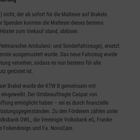
icht, der ab sofort für die Malteser auf Brakels
r Spenden konnten die Malteser dieses bestens
 Höxter zum Verkauf stand, ablösen.
ietmarscher Ambulanz- und Sonderfahrzeuge), ersetzt
Dienste ausgemustert wurde. Das neue Fahrzeug wurde
üstung versehen, sodass es nun bestens für alle
z gerüstet ist.
lteser Brakel wurde der KTW B gemeinsam mit
n eingeweiht. Der Ortsbeauftragte Caspar von
ffung ermöglicht haben – sei es durch finanzielle
rüstungsgegenständen. Zu den Förderern zählen unter
lksbank OWL, die Vereinigte Volksbank eG, Franke
ke Foliendesign und Fa. NovuCare.