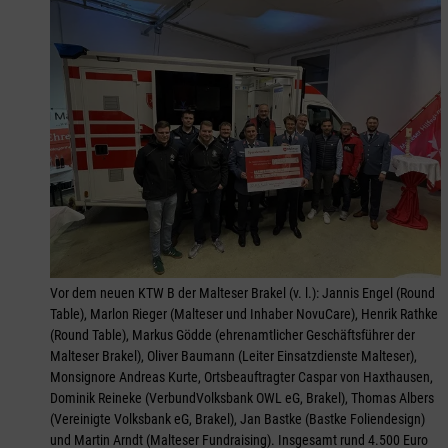
Vor dem neuen KTW B der Malteser Brakel (v. l.): Jannis Engel (Round
Table), Marlon Rieger (Malteser und Inhaber NovuCare), Henrik Rathke
(Round Table), Markus Gödde (ehrenamtlicher Geschäftsführer der
Malteser Brakel), Oliver Baumann (Leiter Einsatzdienste Malteser),
Monsignore Andreas Kurte, Ortsbeauftragter Caspar von Haxthausen,
Dominik Reineke (VerbundVolksbank OWL eG, Brakel), Thomas Albers
(Vereinigte Volksbank eG, Brakel), Jan Bastke (Bastke Foliendesign)
und Martin Arndt (Malteser Fundraising). Insgesamt rund 4.500 Euro