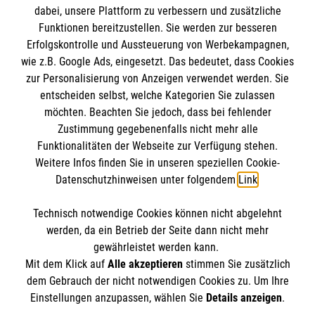
dabei, unsere Plattform zu verbessern und zusätzliche
Funktionen bereitzustellen. Sie werden zur besseren
Erfolgskontrolle und Aussteuerung von Werbekampagnen,
Impressum
wie z.B. Google Ads, eingesetzt. Das bedeutet, dass Cookies
Datenschutz
Die Malteser
zur Personalisierung von Anzeigen verwendet werden. Sie
Kontakt
entscheiden selbst, welche Kategorien Sie zulassen
Barrierefreiheit
möchten. Beachten Sie jedoch, dass bei fehlender
Malteser in Deutschland
Zustimmung gegebenenfalls nicht mehr alle
Funktionalitäten der Webseite zur Verfügung stehen.
Malteserorden
Spendenkonto
Weitere Infos finden Sie in unseren speziellen Cookie-
Sharepoint
Datenschutzhinweisen unter folgendem
Link
.
Empfänger: Malteser Hilfsdienst e.V.
Technisch notwendige Cookies können nicht abgelehnt
IBAN: DE39 3706 0120 1201 2150 10
So finden Sie uns
werden, da ein Betrieb der Seite dann nicht mehr
BIC: GENODED1PA7
gewährleistet werden kann.
Mit dem Klick auf
Alle akzeptieren
stimmen Sie zusätzlich
Stichwort: Osnabrück
Mercatorstraße 5
dem Gebrauch der nicht notwendigen Cookies zu. Um Ihre
Der Malteser Hilfsdienst e.V. ist als eingetragene
Einstellungen anzupassen, wählen Sie
Details anzeigen
.
49080 Osnabrück
gemeinnützige Organisation von der Körperschaft- und