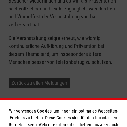
Besucher wiederfinden und es war als Präsentation
nachvollziehbar und leicht zugänglich, was den Lern-
und Warneffekt der Veranstaltung spürbar
verbessert hat.
Die Veranstaltung zeigte erneut, wie wichtig
kontinuierliche Aufklärung und Prävention bei
diesem Thema sind, um insbesondere ältere
Menschen besser vor Telefonbetrug zu schützen.
Zurück zu allen Meldungen
Wir verwenden Cookies, um Ihnen ein optimales Webseiten-
Erlebnis zu bieten. Diese Cookies sind für den technischen
Betrieb unserer Webseite erforderlich, helfen uns aber auch
Informationen