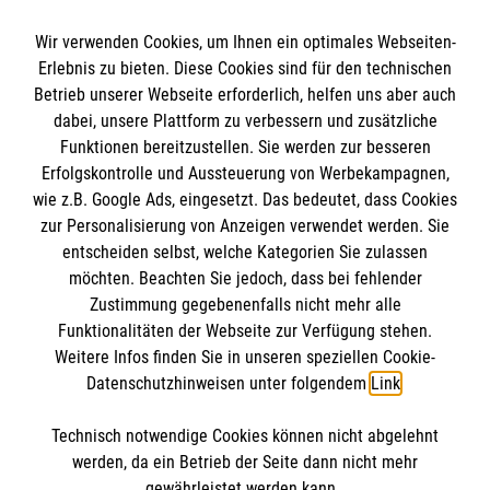
Wir verwenden Cookies, um Ihnen ein optimales Webseiten-
Erlebnis zu bieten. Diese Cookies sind für den technischen
Informationen
Betrieb unserer Webseite erforderlich, helfen uns aber auch
dabei, unsere Plattform zu verbessern und zusätzliche
Funktionen bereitzustellen. Sie werden zur besseren
Erfolgskontrolle und Aussteuerung von Werbekampagnen,
Impressum
wie z.B. Google Ads, eingesetzt. Das bedeutet, dass Cookies
Datenschutz
Die Malteser
zur Personalisierung von Anzeigen verwendet werden. Sie
Kontakt
entscheiden selbst, welche Kategorien Sie zulassen
Barrierefreiheit
möchten. Beachten Sie jedoch, dass bei fehlender
Malteser in Deutschland
Zustimmung gegebenenfalls nicht mehr alle
Malteserorden
Funktionalitäten der Webseite zur Verfügung stehen.
Spendenkonto
Weitere Infos finden Sie in unseren speziellen Cookie-
Sharepoint
Datenschutzhinweisen unter folgendem
Link
.
Empfänger: Malteser Hilfsdienst e.V.
Technisch notwendige Cookies können nicht abgelehnt
IBAN: DE87 3706 0120 1201 2163 77
So finden Sie uns
werden, da ein Betrieb der Seite dann nicht mehr
BIC: GENODED1PA7
gewährleistet werden kann.