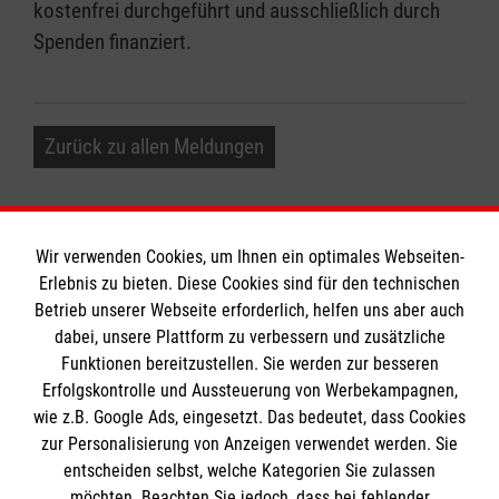
kostenfrei durchgeführt und ausschließlich durch
Spenden finanziert.
Zurück zu allen Meldungen
Wir verwenden Cookies, um Ihnen ein optimales Webseiten-
Erlebnis zu bieten. Diese Cookies sind für den technischen
Informationen
Betrieb unserer Webseite erforderlich, helfen uns aber auch
dabei, unsere Plattform zu verbessern und zusätzliche
Funktionen bereitzustellen. Sie werden zur besseren
Erfolgskontrolle und Aussteuerung von Werbekampagnen,
Impressum
wie z.B. Google Ads, eingesetzt. Das bedeutet, dass Cookies
Datenschutz
Die Malteser
zur Personalisierung von Anzeigen verwendet werden. Sie
Kontakt
entscheiden selbst, welche Kategorien Sie zulassen
möchten. Beachten Sie jedoch, dass bei fehlender