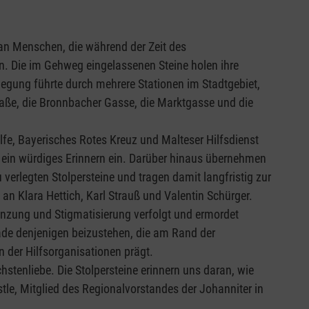
 an Menschen, die während der Zeit des
n. Die im Gehweg eingelassenen Steine holen ihre
rlegung führte durch mehrere Stationen im Stadtgebiet,
raße, die Bronnbacher Gasse, die Marktgasse und die
lfe, Bayerisches Rotes Kreuz und Malteser Hilfsdienst
 ein würdiges Erinnern ein. Darüber hinaus übernehmen
verlegten Stolpersteine und tragen damit langfristig zur
 an Klara Hettich, Karl Strauß und Valentin Schürger.
nzung und Stigmatisierung verfolgt und ermordet
rade denjenigen beizustehen, die am Rand der
n der Hilfsorganisationen prägt.
hstenliebe. Die Stolpersteine erinnern uns daran, wie
stle, Mitglied des Regionalvorstandes der Johanniter in