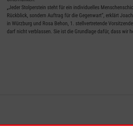
„Jeder Stolperstein steht für ein individuelles Menschenschic
Rückblick, sondern Auftrag für die Gegenwart“, erklärt Joac
in Würzburg und Rosa Behon, 1. stellvertretende Vorsitzend
darf nicht verblassen. Sie ist die Grundlage dafür, dass wi