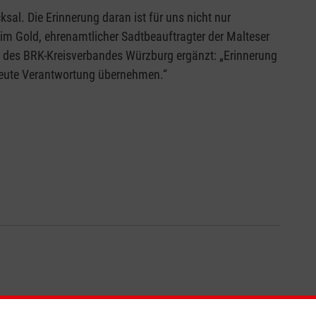
ksal. Die Erinnerung daran ist für uns nicht nur
him Gold, ehrenamtlicher Sadtbeauftragter der Malteser
e des BRK-Kreisverbandes Würzburg ergänzt: „Erinnerung
r heute Verantwortung übernehmen.“