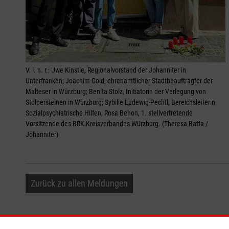
V. l. n. r.: Uwe Kinstle, Regionalvorstand der Johanniter in
Unterfranken; Joachim Gold, ehrenamtlicher Stadtbeauftragter der
Malteser in Würzburg; Benita Stolz, Initiatorin der Verlegung von
Stolpersteinen in Würzburg; Sybille Ludewig-Pechtl, Bereichsleiterin
Sozialpsychiatrische Hilfen; Rosa Behon, 1. stellvertretende
Vorsitzende des BRK-Kreisverbandes Würzburg. (Theresa Batta /
Johanniter)
Zurück zu allen Meldungen