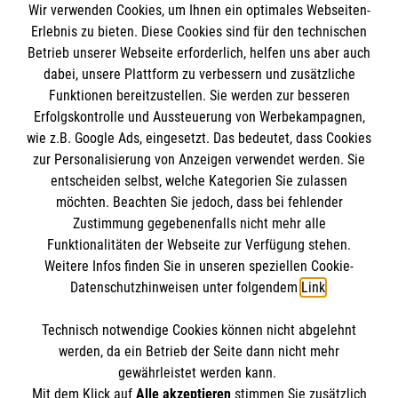
Wir verwenden Cookies, um Ihnen ein optimales Webseiten-
Erlebnis zu bieten. Diese Cookies sind für den technischen
Informationen
Betrieb unserer Webseite erforderlich, helfen uns aber auch
dabei, unsere Plattform zu verbessern und zusätzliche
Funktionen bereitzustellen. Sie werden zur besseren
Erfolgskontrolle und Aussteuerung von Werbekampagnen,
Impressum
wie z.B. Google Ads, eingesetzt. Das bedeutet, dass Cookies
Datenschutz
Die Malteser
zur Personalisierung von Anzeigen verwendet werden. Sie
Barrierefreiheit
entscheiden selbst, welche Kategorien Sie zulassen
Kontakt
möchten. Beachten Sie jedoch, dass bei fehlender
Malteser in Deutschland
Zustimmung gegebenenfalls nicht mehr alle
Malteserorden
Funktionalitäten der Webseite zur Verfügung stehen.
Spendenkonto
Weitere Infos finden Sie in unseren speziellen Cookie-
Sharepoint
Datenschutzhinweisen unter folgendem
Link
.
Empfänger: Malteser Hilfsdienst e.V.
Technisch notwendige Cookies können nicht abgelehnt
IBAN: DE42 6809 0000 0005 7209 15
So finden Sie uns
werden, da ein Betrieb der Seite dann nicht mehr
Bank: Volksbank Freiburg eG
gewährleistet werden kann.
Mit dem Klick auf
Alle akzeptieren
stimmen Sie zusätzlich
Verwendungszweck: Nördlicher Breisgau