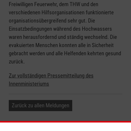
Freiwilligen Feuerwehr, dem THW und den
verschiedenen Hilfsorganisationen funktionierte
organisationsübergreifend sehr gut. Die
Einsatzbedingungen während des Hochwassers
waren herausfordernd und ständig wechselnd. Die
evakuierten Menschen konnten alle in Sicherheit
gebracht werden und alle Helfenden kehrten gesund
zurück.
Zur vollständigen Pressemitteilung des
Innenministeriums
Zurück zu allen Meldungen