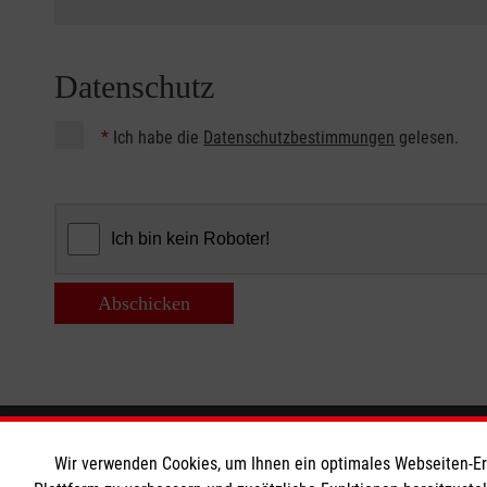
Datenschutz
*
Ich habe die
Datenschutzbestimmungen
gelesen.
Abschicken
Informationen
Die Malt
Wir verwenden Cookies, um Ihnen ein optimales Webseiten-Erle