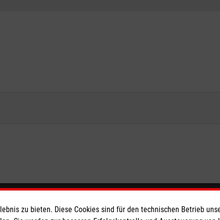
eser
Spendenkonto
bnis zu bieten. Diese Cookies sind für den technischen Betrieb unse