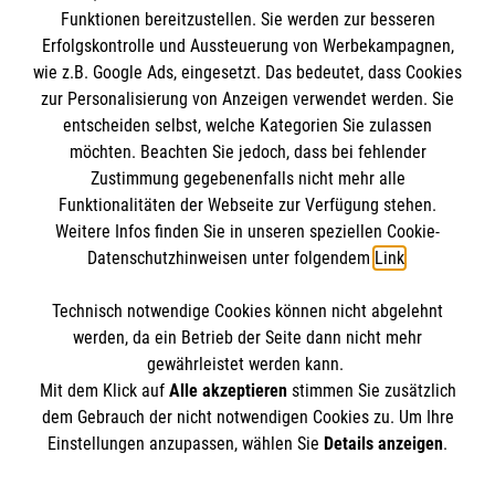
Funktionen bereitzustellen. Sie werden zur besseren
Erfolgskontrolle und Aussteuerung von Werbekampagnen,
Impressum
wie z.B. Google Ads, eingesetzt. Das bedeutet, dass Cookies
Datenschutz
Die Malteser
zur Personalisierung von Anzeigen verwendet werden. Sie
Barrierefreiheit
entscheiden selbst, welche Kategorien Sie zulassen
Kontakt
möchten. Beachten Sie jedoch, dass bei fehlender
Malteser in Deutschland
Zustimmung gegebenenfalls nicht mehr alle
Malteserorden
Funktionalitäten der Webseite zur Verfügung stehen.
Spendenkonto
Weitere Infos finden Sie in unseren speziellen Cookie-
Sharepoint
Datenschutzhinweisen unter folgendem
Link
.
Empfänger: Malteser Hilfsdienst e.V.
Technisch notwendige Cookies können nicht abgelehnt
Bank: Pax-Bank für Kirche und Caritas eG7
So finden Sie uns
werden, da ein Betrieb der Seite dann nicht mehr
IBAN: DE94 3706 0120 1201 2270 18
gewährleistet werden kann.
Mit dem Klick auf
Alle akzeptieren
stimmen Sie zusätzlich
BIC: GENODED1PA7
Bersteallee 21
dem Gebrauch der nicht notwendigen Cookies zu. Um Ihre
Der Malteser Hilfsdienst e.V. ist als eingetragene
Einstellungen anzupassen, wählen Sie
Details anzeigen
.
15926 Luckau
gemeinnützige Organisation von der Körperschaft- und
Telefon: 03544 5558912