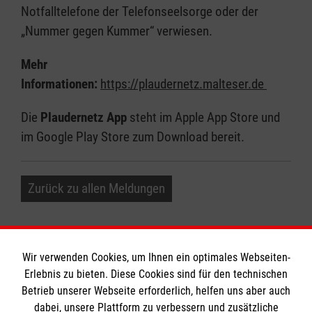
Notfalltelefone der Telefonseelsorge oder der
„Nummer gegen Kummer“ verwiesen.
Mehr
Informationen:
https://plaudernetz.malteser.de
Die
Plaudernetz App
steht im Apple App Store und
im Google Play Store zum Download bereit.
Zurück zu allen Meldungen
Wir verwenden Cookies, um Ihnen ein optimales Webseiten-
Erlebnis zu bieten. Diese Cookies sind für den technischen
Informationen
Betrieb unserer Webseite erforderlich, helfen uns aber auch
dabei, unsere Plattform zu verbessern und zusätzliche