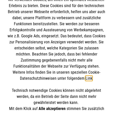
Erlebnis zu bieten. Diese Cookies sind für den technischen
Informationen
Betrieb unserer Webseite erforderlich, helfen uns aber auch
dabei, unsere Plattform zu verbessern und zusätzliche
Funktionen bereitzustellen. Sie werden zur besseren
Erfolgskontrolle und Aussteuerung von Werbekampagnen,
Impressum
wie z.B. Google Ads, eingesetzt. Das bedeutet, dass Cookies
Datenschutz
Die Malteser
zur Personalisierung von Anzeigen verwendet werden. Sie
Kontakt
entscheiden selbst, welche Kategorien Sie zulassen
Barrierefreiheit
möchten. Beachten Sie jedoch, dass bei fehlender
Malteser in Deutschland
Zustimmung gegebenenfalls nicht mehr alle
Malteserorden
Funktionalitäten der Webseite zur Verfügung stehen.
Spendenkonto
Weitere Infos finden Sie in unseren speziellen Cookie-
Sharepoint
Datenschutzhinweisen unter folgendem
Link
.
Empfänger: Malteser Hilfsdienst e.V.
Technisch notwendige Cookies können nicht abgelehnt
IBAN: DE71 3706 0120 1201 2161 80
So finden Sie uns
werden, da ein Betrieb der Seite dann nicht mehr
BIC: GENODED1PA7
gewährleistet werden kann.
Mit dem Klick auf
Alle akzeptieren
stimmen Sie zusätzlich