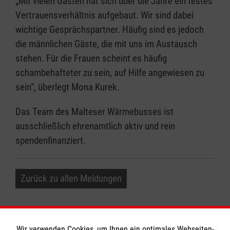
„Mit vielen Gästen hat sich über die Jahre ein festes
Vertrauensverhältnis aufgebaut. Wir sind dabei
wichtige Gesprächspartner. Häufig sind es jedoch
die männlichen Gäste, die mit uns im Austausch
stehen. Für die Frauen scheint es häufig
schambehafteter zu sein, auf Hilfe angewiesen zu
sein“, überlegt Mona Kurek.
Das Team des Malteser Wärmebusses ist
ausschließlich ehrenamtlich aktiv und rein
spendenfinanziert.
Zurück zu allen Meldungen
Wir verwenden Cookies, um Ihnen ein optimales Webseiten-