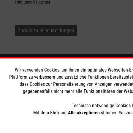
Foto: Jannik Högener
Zurück zu allen Meldungen
Informationen
Die Malt
Wir verwenden Cookies, um Ihnen ein optimales Webseiten-Erle
Plattform zu verbessern und zusätzliche Funktionen bereitzuste
dass Cookies zur Personalisierung von Anzeigen verwendet
Impressum
Malteser in
gegebenenfalls nicht mehr alle Funktionalitäten der Web
Datenschutz
Malteseror
Kontakt
Sharepoint
Technisch notwendige Cookies k
Mit dem Klick auf
Alle akzeptieren
stimmen Sie zusä
Der Malteser Hilfsdienst e.V. ist als eingetragene gemeinnü