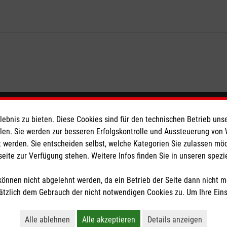
eser
Spendenkonto
bnis zu bieten. Diese Cookies sind für den technischen Betrieb unse
llen. Sie werden zur besseren Erfolgskontrolle und Aussteuerung von
 werden. Sie entscheiden selbst, welche Kategorien Sie zulassen mö
 Deutschland
Empfänger: Malteser Hilfsdienst
seite zur Verfügung stehen. Weitere Infos finden Sie in unseren spe
den
Bank: Pax-Bank für Kirche und
IBAN: DE73370601931004011
önnen nicht abgelehnt werden, da ein Betrieb der Seite dann nicht 
BIC: GENODED1PAX
tzlich dem Gebrauch der nicht notwendigen Cookies zu. Um Ihre Ein
tzige Organisation von der Körperschaft- und Gewerbesteuer befreit.
Alle ablehnen
Alle akzeptieren
Details anzeigen