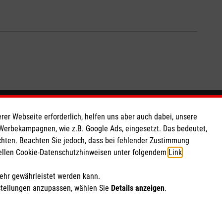
So finden Sie uns
rer Webseite erforderlich, helfen uns aber auch dabei, unsere
 Werbekampagnen, wie z.B. Google Ads, eingesetzt. Das bedeutet,
chten. Beachten Sie jedoch, dass bei fehlender Zustimmung
 e.V.
Obergath 33
ziellen Cookie-Datenschutzhinweisen unter folgendem
Link
.
 Caritas eG
47805 Krefeld
470
Telefon: 02151 781390
mehr gewährleistet werden kann.
Email:
krefeld.geschaeftsstelle@malteser.org
stellungen anzupassen, wählen Sie
Details anzeigen
.