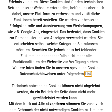
Erlebnis zu bieten. Diese Cookies sind für den technischen
Betrieb unserer Webseite erforderlich, helfen uns aber auch
Informationen
dabei, unsere Plattform zu verbessern und zusätzliche
Funktionen bereitzustellen. Sie werden zur besseren
Erfolgskontrolle und Aussteuerung von Werbekampagnen,
Impressum
wie z.B. Google Ads, eingesetzt. Das bedeutet, dass Cookies
Datenschutz
Die Malteser
zur Personalisierung von Anzeigen verwendet werden. Sie
Barrierefreiheit
entscheiden selbst, welche Kategorien Sie zulassen
Kontakt
möchten. Beachten Sie jedoch, dass bei fehlender
Malteser in Deutschland
Zustimmung gegebenenfalls nicht mehr alle
Funktionalitäten der Webseite zur Verfügung stehen.
Malteserorden
Spendenkonto
Weitere Infos finden Sie in unseren speziellen Cookie-
Sharepoint
Datenschutzhinweisen unter folgendem
Link
.
Empfänger: Malteser Hilfsdienst e.V.
Technisch notwendige Cookies können nicht abgelehnt
Pax-Bank für Kirche und Caritas eG
So finden Sie uns
werden, da ein Betrieb der Seite dann nicht mehr
IBAN: DE62 3706 0193 4006 4701 28
gewährleistet werden kann.
Mit dem Klick auf
Alle akzeptieren
stimmen Sie zusätzlich
BIC: GENODED1PAX
Vierseller 17
dem Gebrauch der nicht notwendigen Cookies zu. Um Ihre